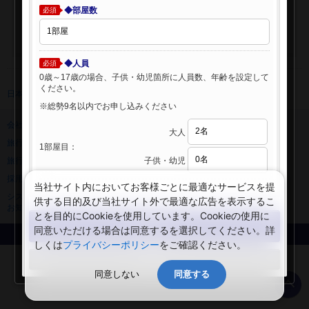
◆部屋数
必須
◆人員
必須
0歳～17歳の場合、子供・幼児箇所に人員数、年齢を設定して
ください。
日本旅行 トップ
>
海外ホテル
>
海外ホテル検索
※総勢9名以内でお申し込みください
会社情報
プライバシーポリシー
大人
旅行業登録票・約款
規約集
1部屋目：
子供・幼児
旅行条件書
ニュースリリース
採用情報
サイトマップ
当社サイト内においてお客様ごとに最適なサービスを提
システムメンテナンスの
供する目的及び当社サイト外で最適な広告を表示するこ
お知らせ
とを目的にCookieを使用しています。Cookieの使用に
検索する
同意いただける場合は同意するを選択してください。詳
Copyright © NIPPON TRAVEL AGENCY Co.,LTD. All rights reserved.
しくは
プライバシーポリシー
をご確認ください。
閉じる
同意しない
同意する