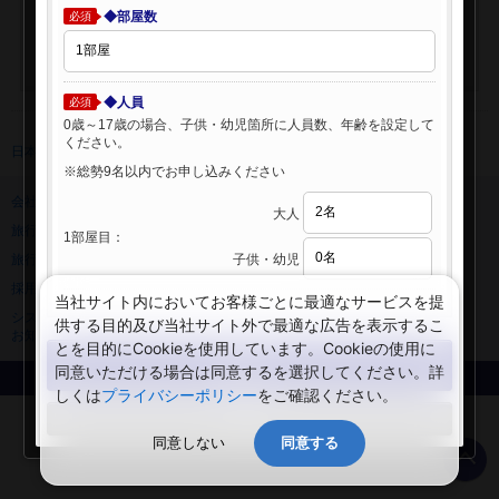
◆部屋数
必須
◆人員
必須
0歳～17歳の場合、子供・幼児箇所に人員数、年齢を設定して
ください。
日本旅行 トップ
>
海外ホテル
>
海外ホテル検索
※総勢9名以内でお申し込みください
会社情報
プライバシーポリシー
大人
旅行業登録票・約款
規約集
1部屋目：
子供・幼児
旅行条件書
ニュースリリース
採用情報
サイトマップ
当社サイト内においてお客様ごとに最適なサービスを提
システムメンテナンスの
供する目的及び当社サイト外で最適な広告を表示するこ
お知らせ
とを目的にCookieを使用しています。Cookieの使用に
検索する
同意いただける場合は同意するを選択してください。詳
Copyright © NIPPON TRAVEL AGENCY Co.,LTD. All rights reserved.
しくは
プライバシーポリシー
をご確認ください。
閉じる
同意しない
同意する