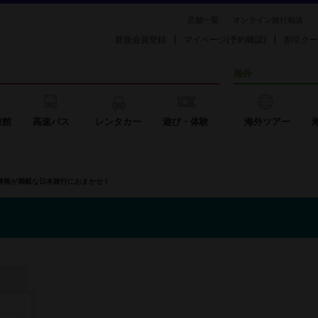
店舗一覧
オンライン旅行相談
新規会員登録
マイページ(予約確認)
割引クー
海外
旅館
高速バス
レンタカー
遊び・体験
海外ツアー
の情報が満載な日本旅行におまかせ！