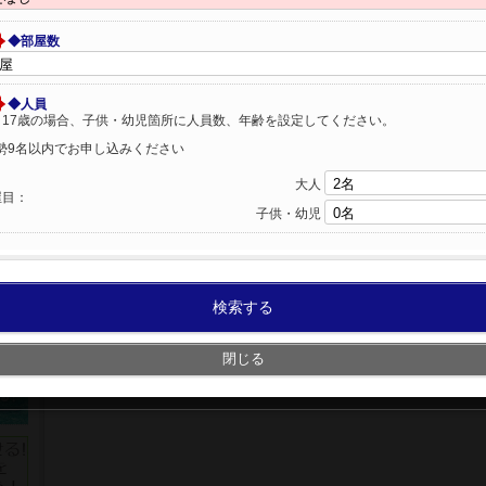
◆部屋数
◆人員
～17歳の場合、子供・幼児箇所に人員数、年齢を設定してください。
勢9名以内でお申し込みください
大人
屋目：
子供・幼児
検索する
閉じる