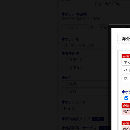
子供・幼児
◆ホテル 料金幅
※一室一泊あたり目安額
円 ～
円
海外
◆ホテル名
◆食事条件
必須
食事付き
食事なし
◆wifi
無料
有料
◆ホ
◆ホテルランク
必須
◆宿泊施設タイプ
＋ 開く
必須
◆施設設備・サービス
＋ 開く