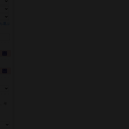
ら選ぶ
数、年