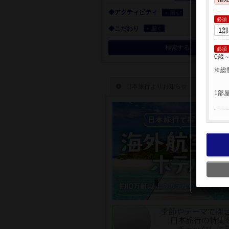
◆アクティビティ
＋ 開く
必須
◆こだわり
＋ 開く
検索する
必須
0歳
※総
1部