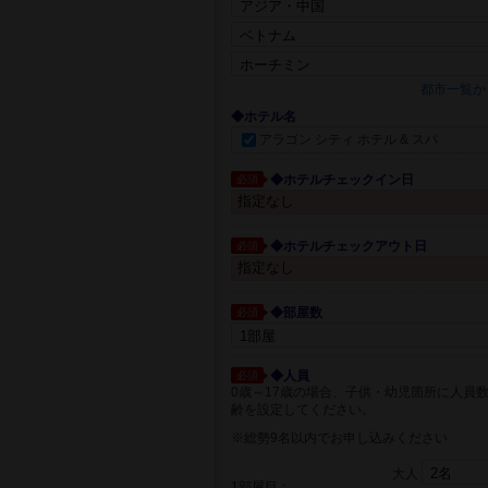
都市一覧か
◆ホテル名
アラゴン シティ ホテル & スパ
◆ホテルチェックイン日
必須
◆ホテルチェックアウト日
必須
◆部屋数
必須
◆人員
必須
0歳～17歳の場合、子供・幼児箇所に人員
齢を設定してください。
※総勢9名以内でお申し込みください
大人
1部屋目：