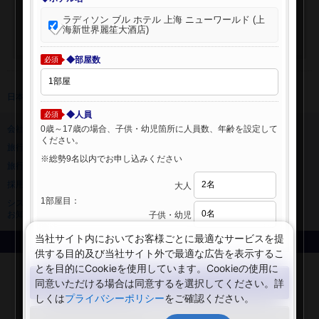
ラディソン ブル ホテル 上海 ニューワールド (上
海新世界麗笙大酒店)
◆部屋数
必須
日本旅行 トップ
>
海外ホテル
>
海外ホテル検索
◆人員
必須
0歳～17歳の場合、子供・幼児箇所に人員数、年齢を設定して
会社情報
プライバシーポリシー
ください。
旅行業登録票・約款
規約集
※総勢9名以内でお申し込みください
旅行条件書
ニュースリリース
採用情報
サイトマップ
大人
1部屋目：
システムメンテナンスの
お知らせ
子供・幼児
当社サイト内においてお客様ごとに最適なサービスを提
Copyright © NIPPON TRAVEL AGENCY Co.,LTD. All rights reserved.
供する目的及び当社サイト外で最適な広告を表示するこ
とを目的にCookieを使用しています。Cookieの使用に
検索する
同意いただける場合は同意するを選択してください。詳
しくは
プライバシーポリシー
をご確認ください。
閉じる