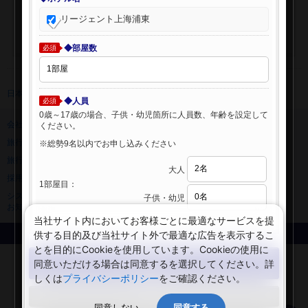
リージェント上海浦東
◆部屋数
必須
日本旅行 トップ
>
海外ホテル
>
海外ホテル検索
◆人員
必須
0歳～17歳の場合、子供・幼児箇所に人員数、年齢を設定して
会社情報
プライバシーポリシー
ください。
旅行業登録票・約款
規約集
※総勢9名以内でお申し込みください
旅行条件書
ニュースリリース
大人
採用情報
サイトマップ
1部屋目：
システムメンテナンスの
子供・幼児
お知らせ
当社サイト内においてお客様ごとに最適なサービスを提
供する目的及び当社サイト外で最適な広告を表示するこ
Copyright © NIPPON TRAVEL AGENCY Co.,LTD. All rights reserved.
とを目的にCookieを使用しています。Cookieの使用に
検索する
同意いただける場合は同意するを選択してください。詳
しくは
プライバシーポリシー
をご確認ください。
閉じる
同意しない
同意する