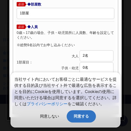
◆部屋数
必須
◆人員
必須
0歳～17歳の場合、子供・幼児箇所に人員数、年齢を設定して
ください。
日本旅行 トップ
>
海外ホテル
>
海外ホテル検索
※総勢9名以内でお申し込みください
会社情報
プライバシーポリシー
大人
旅行業登録票・約款
規約集
1部屋目：
子供・幼児
旅行条件書
ニュースリリース
採用情報
サイトマップ
当社サイト内においてお客様ごとに最適なサービスを提
システムメンテナンスの
供する目的及び当社サイト外で最適な広告を表示するこ
お知らせ
とを目的にCookieを使用しています。Cookieの使用に
検索する
同意いただける場合は同意するを選択してください。詳
Copyright © NIPPON TRAVEL AGENCY Co.,LTD. All rights reserved.
しくは
プライバシーポリシー
をご確認ください。
閉じる
同意しない
同意する