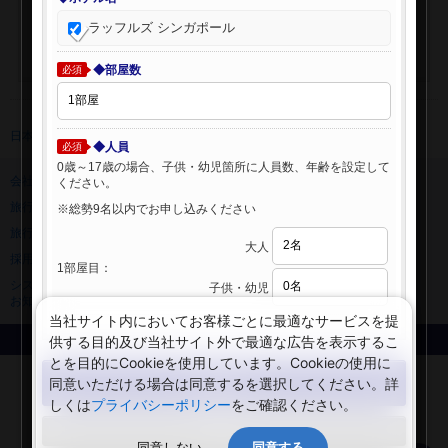
ラッフルズ シンガポール
◆部屋数
必須
日本旅行 トップ
>
海外ホテル
>
海外ホテル検索
◆人員
必須
0歳～17歳の場合、子供・幼児箇所に人員数、年齢を設定して
会社情報
プライバシーポリシー
ください。
旅行業登録票・約款
規約集
※総勢9名以内でお申し込みください
旅行条件書
ニュースリリース
大人
採用情報
サイトマップ
1部屋目：
システムメンテナンスの
子供・幼児
お知らせ
当社サイト内においてお客様ごとに最適なサービスを提
供する目的及び当社サイト外で最適な広告を表示するこ
Copyright © NIPPON TRAVEL AGENCY Co.,LTD. All rights reserved.
とを目的にCookieを使用しています。Cookieの使用に
検索する
同意いただける場合は同意するを選択してください。詳
しくは
プライバシーポリシー
をご確認ください。
閉じる
同意しない
同意する