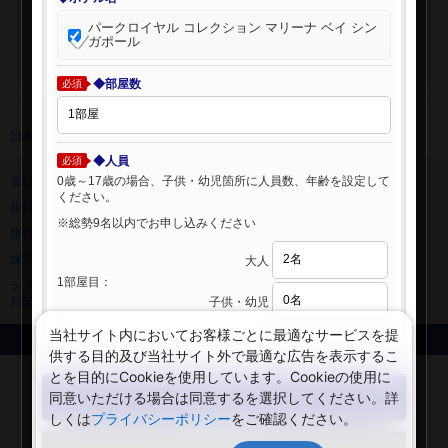
パークロイヤル コレクション マリーナ ベイ シン
ガポール
◆部屋数
必須
日本旅行 トップ
>
海外ホテル
>
海外ホテル検索
◆人員
必須
0歳～17歳の場合、子供・幼児箇所に人員数、年齢を設定して
会社情報
プライバシーポリシー
ください。
旅行業登録票・約款
規約集
※総勢9名以内でお申し込みください
旅行条件書
ニュースリリース
採用情報
サイトマップ
大人
1部屋目：
システムメンテナンスの
お知らせ
子供・幼児
当社サイト内においてお客様ごとに最適なサービスを提
Copyright © NIPPON TRAVEL AGENCY Co.,LTD. All rights reserved.
供する目的及び当社サイト外で最適な広告を表示するこ
とを目的にCookieを使用しています。Cookieの使用に
検索する
同意いただける場合は同意するを選択してください。詳
しくは
プライバシーポリシー
をご確認ください。
閉じる