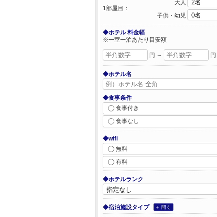
大人
1部屋目：
子供・幼児
◆ホテル 料金幅
※一室一泊あたり目安額
円 ～
円
◆ホテル名
◆食事条件
食事付き
食事なし
◆wifi
無料
有料
◆ホテルランク
◆宿泊施設タイプ
＋ 開く