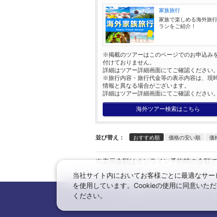
家族旅行
家族で楽しめる海外旅
ランをご紹介！
※掲載のツアーはこのページでのお申込み
付けておりません。
詳細はツアー詳細画面にてご確認ください
※旅行内容・旅行代金等の表示内容は、現
情報と異なる場合がございます。
詳細はツアー詳細画面にてご確認ください
海外ツアー検索はこちら
並び替え：
おすすめ順
価格の安い順
価
※表示金額はオンライン予約時の金額
当社サイト内においてお客様ごとに最適なサービ
←日本旅行トップへ
を使用しています。Cookieの使用に同意い
ください。
会社情報
プライバシーポリシー