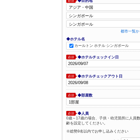
◆目的地
必須
都市一覧か
◆ホテル名
カールトン ホテル シンガポール
◆ホテルチェックイン日
必須
◆ホテルチェックアウト日
必須
◆部屋数
必須
◆人員
必須
0歳～17歳の場合、子供・幼児箇所に人員
齢を設定してください。
※総勢9名以内でお申し込みください