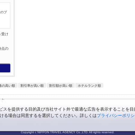
行のプ
を受け
。
時点の
。
格の高い順
割引率が高い順
割引額が高い順
ホテルランク順
です。
スを提供する目的及び当社サイト外で最適な広告を表示することを目的に
ただける場合は同意するを選択してください。詳しくは
プライバシーポリシ
旅行業登録票・約款
規約集
旅行条件書
ニュースリリース
採用情報
システムメ
Copyright c NIPPON TRAVEL AGENCY Co.,LTD. All rights reserved.