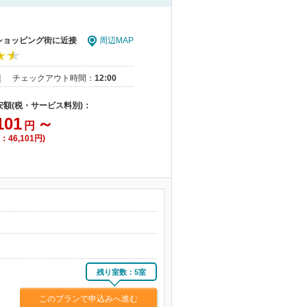
 ショッピング街に近接
周辺MAP
｜
チェックアウト時間：
12:00
安額(税・サービス料別)：
101
～
円
：46,101円)
残り室数：5室
このプランで申込みへ進む