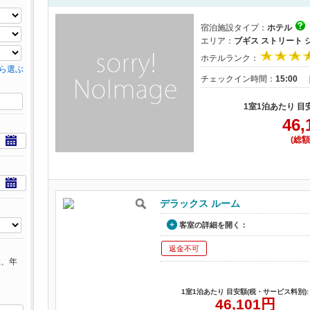
宿泊施設タイプ：
ホテル
エリア：
ブギス ストリート
ホテルランク：
ら選ぶ
チェックイン時間：
15:00
1室1泊あたり 目
46,
(総額
デラックス ルーム
客室の詳細を開く：
返金不可
数、年
1室1泊あたり 目安額(税・サービス料別):
46,101
円