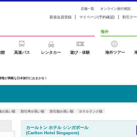
店舗一覧
オンライン旅行相談
新規会員登録
マイページ(予約確認)
割引クー
海外
旅館
高速バス
レンタカー
遊び・体験
海外ツアー
の情報が満載な日本旅行におまかせ！
格の高い順
割引率が高い順
割引額が高い順
ホテルランク順
カールトン ホテル シンガポール
(Carlton Hotel Singapore)