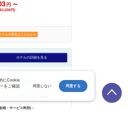
03
～
円
3,206円)
ホテルの変更はこちらから
ホテルの詳細を見る
Cookie
ーの近隣
周辺MAP
ー
をご確認
同意しない
同意する
｜
チェックアウト時間：
12:00
額(税・サービス料別)：
47
～
円
12,094円)