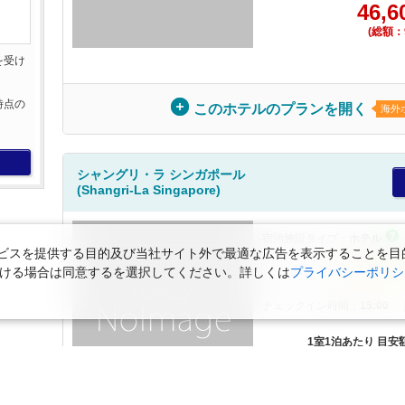
46,6
(総額：9
を受け
。
時点の
このホテルのプランを開く
海外
。
シャングリ・ラ シンガポール
(Shangri-La Singapore)
宿泊施設タイプ：
ホテル
スを提供する目的及び当社サイト外で最適な広告を表示することを目的に
エリア：
オーチャード タワ
ただける場合は同意するを選択してください。詳しくは
プライバシーポリシ
ホテルランク：
チェックイン時間：
15:00
1室1泊あたり 目安
56,0
(総額：1