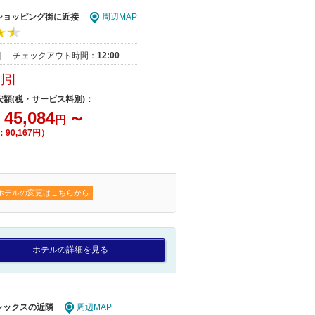
 ショッピング街に近接
周辺MAP
｜
チェックアウト時間：
12:00
割引
安額(税・サービス料別)：
45,084
～
円
⇒
：90,167円）
ホテルの変更はこちらから
ホテルの詳細を見る
レックスの近隣
周辺MAP