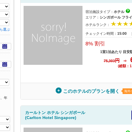
宿泊施設タイプ：
ホテル
エリア：
シンガポール フラ
ホテルランク：
ら選ぶ
チェックイン時間：
15:00
8% 割引
1室1泊あたり 目安
円
75,303
⇒
(総額：1
このホテルのプランを開く
海外
数、年
カールトン ホテル シンガポール
(Carlton Hotel Singapore)