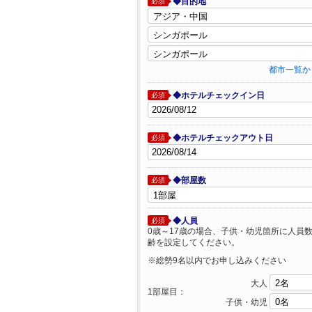
◆目的地
必須
都市一覧か
◆ホテルチェックイン日
必須
◆ホテルチェックアウト日
必須
◆部屋数
必須
◆人員
必須
0歳～17歳の場合、子供・幼児箇所に人員
齢を設定してください。
※総勢9名以内でお申し込みください
大人
1部屋目：
子供・幼児