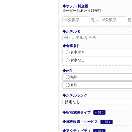
◆ホテル 料金幅
※一室一泊あたり目安額
円 ～
円
◆ホテル名
◆食事条件
食事付き
食事なし
◆wifi
無料
有料
◆ホテルランク
◆宿泊施設タイプ
＋ 開く
◆施設設備・サービス
＋ 開く
◆アクティビティ
＋ 開く