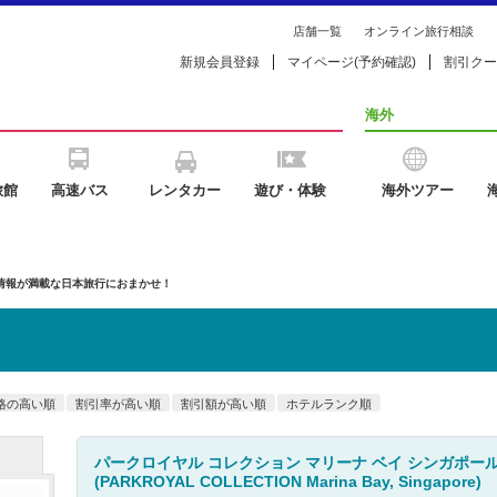
店舗一覧
オンライン旅行相談
新規会員登録
マイページ(予約確認)
割引クー
海外
旅館
高速バス
レンタカー
遊び・体験
海外ツアー
の情報が満載な日本旅行におまかせ！
格の高い順
割引率が高い順
割引額が高い順
ホテルランク順
パークロイヤル コレクション マリーナ ベイ シンガポー
(PARKROYAL COLLECTION Marina Bay, Singapore)