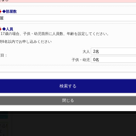
◆部屋数
◆人員
～17歳の場合、子供・幼児箇所に人員数、年齢を設定してください。
勢9名以内でお申し込みください
大人
屋目：
子供・幼児
検索する
閉じる