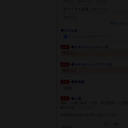
都市一覧か
◆ホテル名
サイパン エメラルド ヴィラ
◆ホテルチェックイン日
必須
◆ホテルチェックアウト日
必須
◆部屋数
必須
◆人員
必須
0歳～17歳の場合、子供・幼児箇所に人員
齢を設定してください。
※総勢9名以内でお申し込みください
大人
1部屋目：