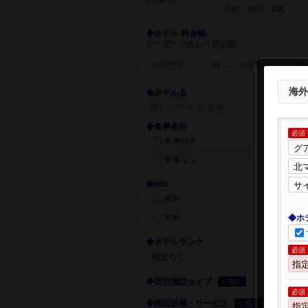
子供・幼児
◆ホテル 料金幅
※一室一泊あたり目安額
円 ～
円
海外
◆ホテル名
◆食事条件
必須
食事付き
食事なし
◆wifi
無料
有料
◆ホ
◆ホテルランク
必須
◆宿泊施設タイプ
＋ 開く
必須
◆施設設備・サービス
＋ 開く