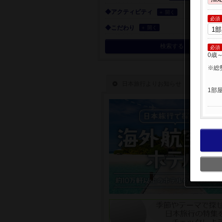
◆アクティビティ
＋ 開く
必須
◆こだわり
＋ 開く
検索する
必須
0歳
※総
1部