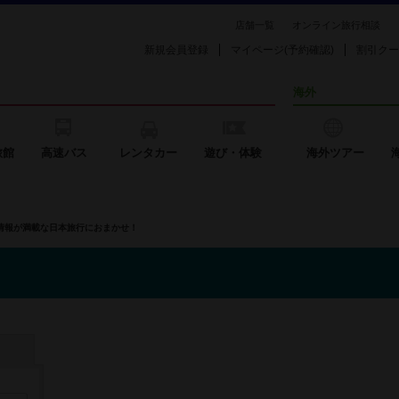
店舗一覧
オンライン旅行相談
新規会員登録
マイページ(予約確認)
割引クー
海外
旅館
高速バス
レンタカー
遊び・体験
海外ツアー
の情報が満載な日本旅行におまかせ！