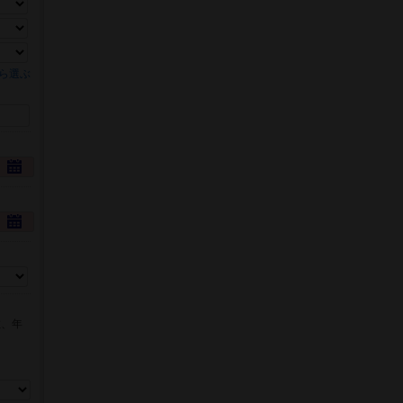
ら選ぶ
数、年