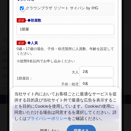
クラウンプラザ リゾート サイパン by IHG
◆部屋数
必須
日本旅行 トップ
>
海外ホテル
>
海外ホテル検索
◆人員
必須
0歳～17歳の場合、子供・幼児箇所に人員数、年齢を設定して
会社情報
プライバシーポリシー
ください。
旅行業登録票・約款
規約集
※総勢9名以内でお申し込みください
旅行条件書
ニュースリリース
大人
採用情報
サイトマップ
1部屋目：
システムメンテナンスの
子供・幼児
お知らせ
当社サイト内においてお客様ごとに最適なサービスを提
供する目的及び当社サイト外で最適な広告を表示するこ
Copyright © NIPPON TRAVEL AGENCY Co.,LTD. All rights reserved.
とを目的にCookieを使用しています。Cookieの使用に
検索する
同意いただける場合は同意するを選択してください。詳
しくは
プライバシーポリシー
をご確認ください。
閉じる
同意しない
同意する