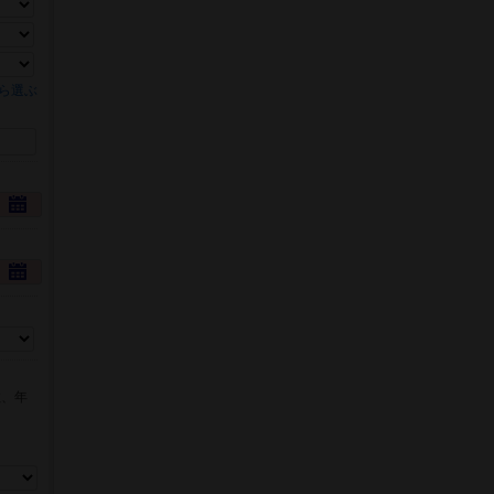
ら選ぶ
数、年