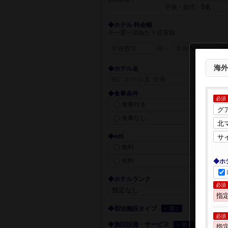
子供・幼児
◆ホテル 料金幅
※一室一泊あたり目安額
円 ～
円
海外
◆ホテル名
◆食事条件
必須
食事付き
食事なし
◆wifi
無料
有料
◆ホ
◆ホテルランク
必須
◆宿泊施設タイプ
＋ 開く
必須
◆施設設備・サービス
＋ 開く