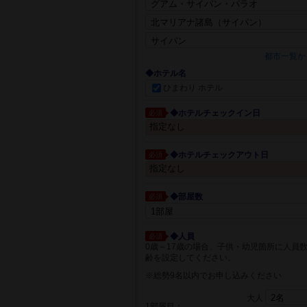
都市一覧か
◆ホテル名
ひまわり ホテル
◆ホテルチェックイン日
必須
◆ホテルチェックアウト日
必須
◆部屋数
必須
◆人員
必須
0歳～17歳の場合、子供・幼児箇所に人員
齢を設定してください。
※総勢9名以内でお申し込みください
大人
1部屋目：