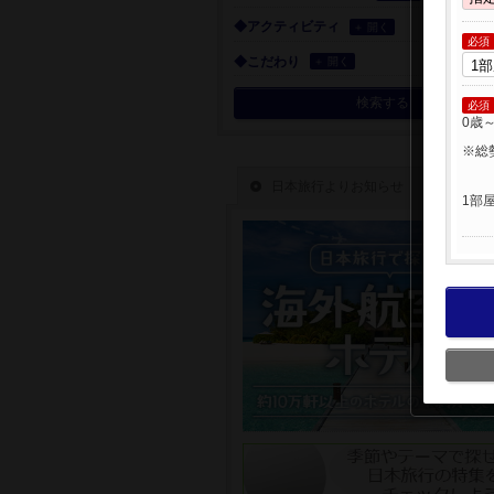
◆アクティビティ
＋ 開く
必須
◆こだわり
＋ 開く
検索する
必須
0歳
※総
1部