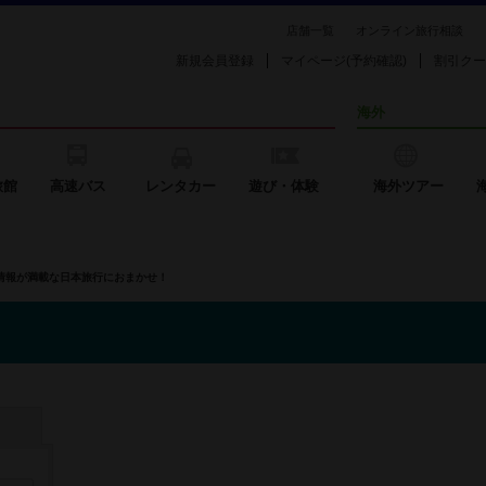
店舗一覧
オンライン旅行相談
新規会員登録
マイページ(予約確認)
割引クー
海外
旅館
高速バス
レンタカー
遊び・体験
海外ツアー
の情報が満載な日本旅行におまかせ！