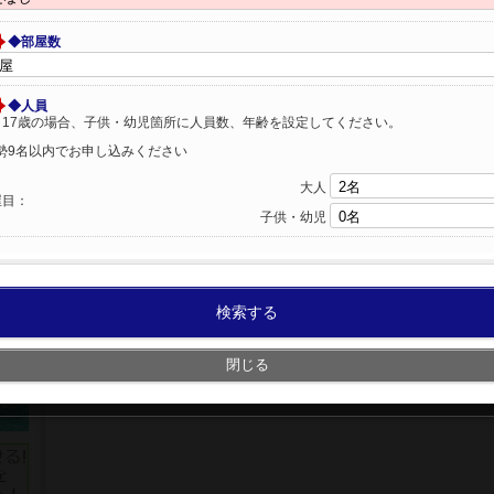
◆部屋数
◆人員
～17歳の場合、子供・幼児箇所に人員数、年齢を設定してください。
勢9名以内でお申し込みください
大人
屋目：
子供・幼児
検索する
閉じる