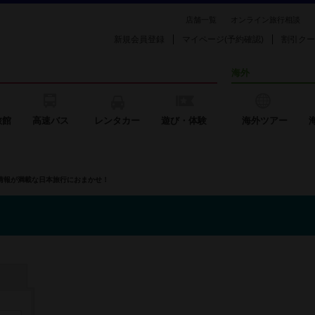
店舗一覧
オンライン旅行相談
新規会員登録
マイページ(予約確認)
割引クー
海外
旅館
高速バス
レンタカー
遊び・体験
海外ツアー
の情報が満載な日本旅行におまかせ！