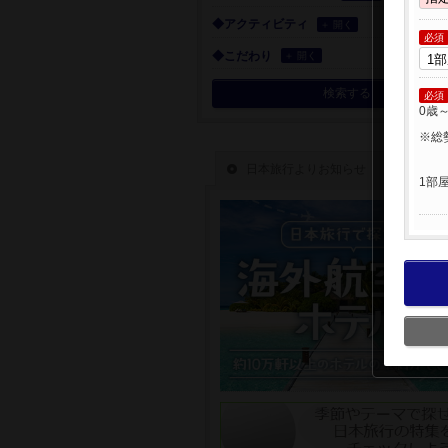
◆アクティビティ
＋ 開く
必須
◆こだわり
＋ 開く
検索する
必須
0歳
※総
1部