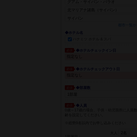
都市一覧か
◆ホテル名
ハナミツ ホテル & スパ
◆ホテルチェックイン日
必須
◆ホテルチェックアウト日
必須
◆部屋数
必須
◆人員
必須
0歳～17歳の場合、子供・幼児箇所に人員
齢を設定してください。
※総勢9名以内でお申し込みください
大人
1部屋目：