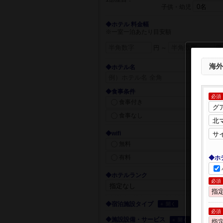
子供・幼児
◆ホテル 料金幅
※一室一泊あたり目安額
円 ～
円
海外
◆ホテル名
◆食事条件
必須
食事付き
食事なし
◆wifi
無料
有料
◆ホ
◆ホテルランク
必須
◆宿泊施設タイプ
＋ 開く
必須
◆施設設備・サービス
＋ 開く