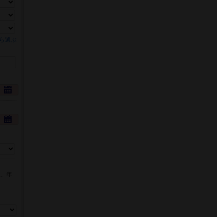
ら選ぶ
数、年