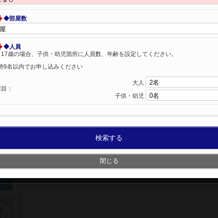
◆部屋数
◆人員
～17歳の場合、子供・幼児箇所に人員数、年齢を設定してください。
勢9名以内でお申し込みください
大人
屋目：
子供・幼児
検索する
閉じる