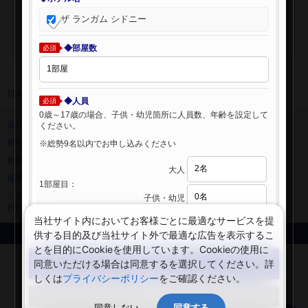
ザ ランガム シドニー
◆部屋数
必須
日本旅行 トップ
>
海外ホテル
>
海外ホテル検索
◆人員
必須
0歳～17歳の場合、子供・幼児箇所に人員数、年齢を設定して
会社情報
プライバシーポリシー
ください。
旅行業登録票・約款
規約集
※総勢9名以内でお申し込みください
旅行条件書
ニュースリリース
大人
採用情報
サイトマップ
1部屋目：
システムメンテナンスの
子供・幼児
お知らせ
当社サイト内においてお客様ごとに最適なサービスを提
供する目的及び当社サイト外で最適な広告を表示するこ
Copyright © NIPPON TRAVEL AGENCY Co.,LTD. All rights reserved.
とを目的にCookieを使用しています。Cookieの使用に
検索する
同意いただける場合は同意するを選択してください。詳
しくは
プライバシーポリシー
をご確認ください。
閉じる
同意しない
同意する