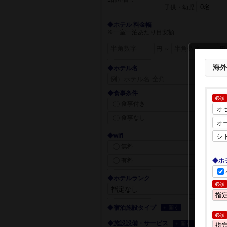
子供・幼児
◆ホテル 料金幅
※一室一泊あたり目安額
円 ～
円
海外
◆ホテル名
◆食事条件
必須
食事付き
食事なし
◆wifi
無料
有料
◆ホ
◆ホテルランク
必須
◆宿泊施設タイプ
＋ 開く
必須
◆施設設備・サービス
＋ 開く