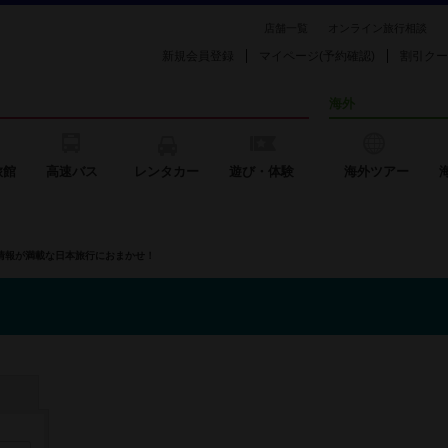
店舗一覧
オンライン旅行相談
新規会員登録
マイページ(予約確認)
割引クー
海外
旅館
高速バス
レンタカー
遊び・体験
海外ツアー
の情報が満載な日本旅行におまかせ！