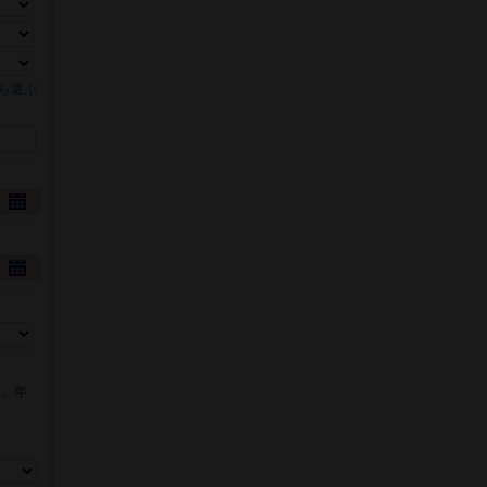
ら選ぶ
数、年