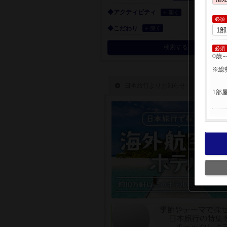
◆アクティビティ
＋ 開く
必須
◆こだわり
＋ 開く
検索する
必須
0歳
※総
1部