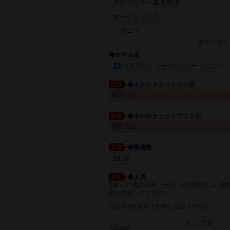
都市一覧か
◆ホテル名
ハイアット リージェンシー シドニー
◆ホテルチェックイン日
必須
◆ホテルチェックアウト日
必須
◆部屋数
必須
◆人員
必須
0歳～17歳の場合、子供・幼児箇所に人員
齢を設定してください。
※総勢9名以内でお申し込みください
大人
1部屋目：