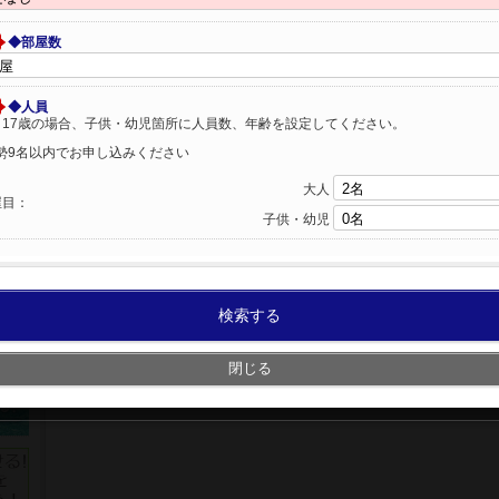
◆部屋数
◆人員
～17歳の場合、子供・幼児箇所に人員数、年齢を設定してください。
勢9名以内でお申し込みください
大人
屋目：
子供・幼児
検索する
閉じる