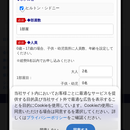
ヒルトン・シドニー
◆部屋数
必須
日本旅行 トップ
>
海外ホテル
>
海外ホテル検索
◆人員
必須
0歳～17歳の場合、子供・幼児箇所に人員数、年齢を設定して
会社情報
プライバシーポリシー
ください。
旅行業登録票・約款
規約集
※総勢9名以内でお申し込みください
旅行条件書
ニュースリリース
大人
採用情報
サイトマップ
1部屋目：
システムメンテナンスの
子供・幼児
お知らせ
当社サイト内においてお客様ごとに最適なサービスを提
供する目的及び当社サイト外で最適な広告を表示するこ
Copyright © NIPPON TRAVEL AGENCY Co.,LTD. All rights reserved.
とを目的にCookieを使用しています。Cookieの使用に
検索する
同意いただける場合は同意するを選択してください。詳
しくは
プライバシーポリシー
をご確認ください。
閉じる
同意しない
同意する