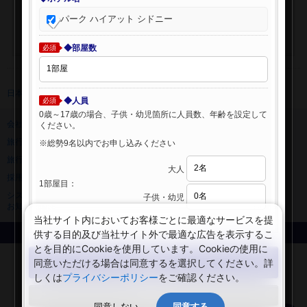
パーク ハイアット シドニー
◆部屋数
必須
日本旅行 トップ
>
海外ホテル
>
海外ホテル検索
◆人員
必須
0歳～17歳の場合、子供・幼児箇所に人員数、年齢を設定して
会社情報
プライバシーポリシー
ください。
旅行業登録票・約款
規約集
※総勢9名以内でお申し込みください
旅行条件書
ニュースリリース
大人
採用情報
サイトマップ
1部屋目：
システムメンテナンスの
子供・幼児
お知らせ
当社サイト内においてお客様ごとに最適なサービスを提
供する目的及び当社サイト外で最適な広告を表示するこ
Copyright © NIPPON TRAVEL AGENCY Co.,LTD. All rights reserved.
とを目的にCookieを使用しています。Cookieの使用に
検索する
同意いただける場合は同意するを選択してください。詳
しくは
プライバシーポリシー
をご確認ください。
閉じる
同意しない
同意する