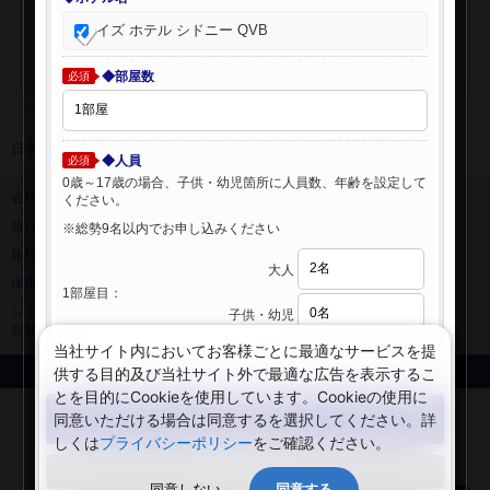
イズ ホテル シドニー QVB
◆部屋数
必須
日本旅行 トップ
>
海外ホテル
>
海外ホテル検索
◆人員
必須
0歳～17歳の場合、子供・幼児箇所に人員数、年齢を設定して
会社情報
プライバシーポリシー
ください。
旅行業登録票・約款
規約集
※総勢9名以内でお申し込みください
旅行条件書
ニュースリリース
大人
採用情報
サイトマップ
1部屋目：
システムメンテナンスの
子供・幼児
お知らせ
当社サイト内においてお客様ごとに最適なサービスを提
供する目的及び当社サイト外で最適な広告を表示するこ
Copyright © NIPPON TRAVEL AGENCY Co.,LTD. All rights reserved.
とを目的にCookieを使用しています。Cookieの使用に
検索する
同意いただける場合は同意するを選択してください。詳
しくは
プライバシーポリシー
をご確認ください。
閉じる
同意しない
同意する