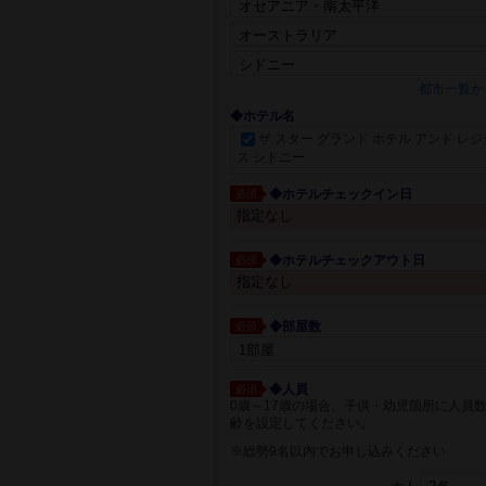
都市一覧か
◆ホテル名
ザ スター グランド ホテル アンド レ
ス シドニー
◆ホテルチェックイン日
必須
◆ホテルチェックアウト日
必須
◆部屋数
必須
◆人員
必須
0歳～17歳の場合、子供・幼児箇所に人員
齢を設定してください。
※総勢9名以内でお申し込みください