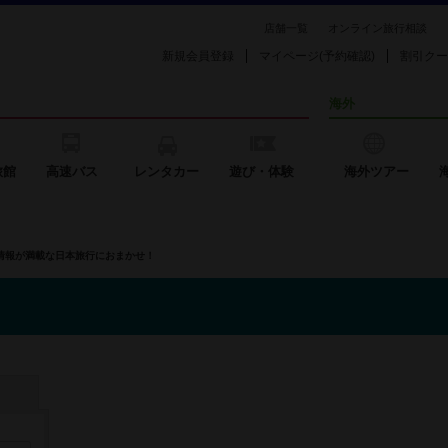
店舗一覧
オンライン旅行相談
新規会員登録
マイページ(予約確認)
割引クー
海外
旅館
高速バス
レンタカー
遊び・体験
海外ツアー
の情報が満載な日本旅行におまかせ！