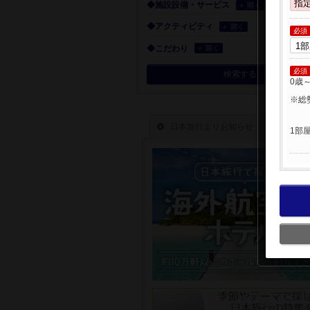
◆施設設備・サービス
＋ 開く
◆アクティビティ
＋ 開く
必須
◆こだわり
＋ 開く
必須
検索する
0歳
※総
1部