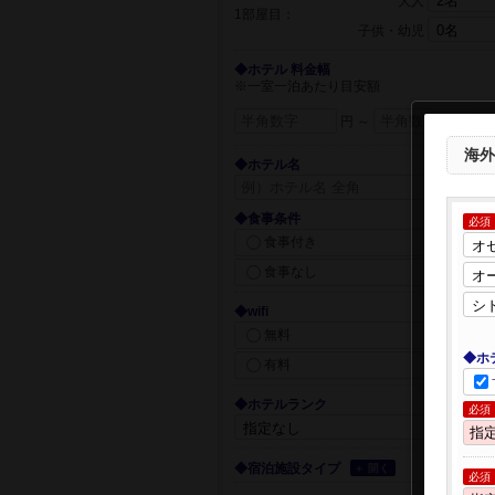
大人
1部屋目：
子供・幼児
◆ホテル 料金幅
※一室一泊あたり目安額
円 ～
円
海外
◆ホテル名
◆食事条件
必須
食事付き
食事なし
◆wifi
無料
◆ホ
有料
◆ホテルランク
必須
◆宿泊施設タイプ
＋ 開く
必須