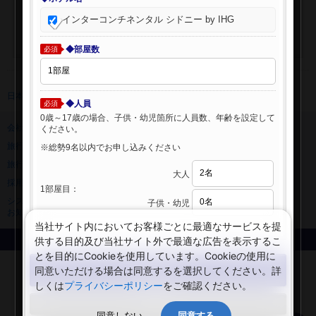
インターコンチネンタル シドニー by IHG
◆部屋数
必須
日本旅行 トップ
>
海外ホテル
>
海外ホテル検索
◆人員
必須
0歳～17歳の場合、子供・幼児箇所に人員数、年齢を設定して
会社情報
プライバシーポリシー
ください。
旅行業登録票・約款
規約集
※総勢9名以内でお申し込みください
旅行条件書
ニュースリリース
大人
採用情報
サイトマップ
1部屋目：
システムメンテナンスの
子供・幼児
お知らせ
当社サイト内においてお客様ごとに最適なサービスを提
供する目的及び当社サイト外で最適な広告を表示するこ
Copyright © NIPPON TRAVEL AGENCY Co.,LTD. All rights reserved.
とを目的にCookieを使用しています。Cookieの使用に
検索する
同意いただける場合は同意するを選択してください。詳
しくは
プライバシーポリシー
をご確認ください。
閉じる
同意しない
同意する