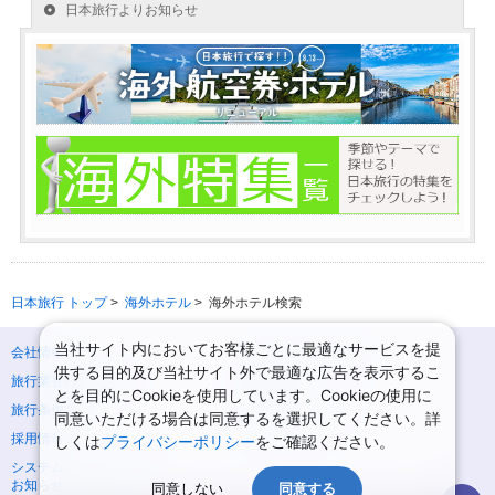
日本旅行 トップ
>
海外ホテル
>
海外ホテル検索
当社サイト内においてお客様ごとに最適なサービスを提
会社情報
プライバシーポリシー
供する目的及び当社サイト外で最適な広告を表示するこ
旅行業登録票・約款
規約集
とを目的にCookieを使用しています。Cookieの使用に
旅行条件書
ニュースリリース
同意いただける場合は同意するを選択してください。詳
採用情報
サイトマップ
しくは
プライバシーポリシー
をご確認ください。
システムメンテナンスの
お知らせ
同意しない
同意する