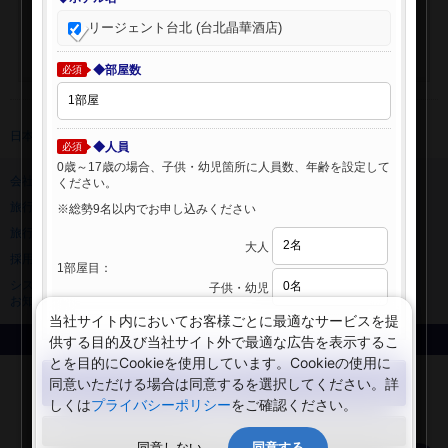
リージェント台北 (台北晶華酒店)
◆部屋数
必須
日本旅行 トップ
>
海外ホテル
>
海外ホテル検索
◆人員
必須
0歳～17歳の場合、子供・幼児箇所に人員数、年齢を設定して
会社情報
プライバシーポリシー
ください。
旅行業登録票・約款
規約集
※総勢9名以内でお申し込みください
旅行条件書
ニュースリリース
大人
採用情報
サイトマップ
1部屋目：
システムメンテナンスの
子供・幼児
お知らせ
当社サイト内においてお客様ごとに最適なサービスを提
供する目的及び当社サイト外で最適な広告を表示するこ
Copyright © NIPPON TRAVEL AGENCY Co.,LTD. All rights reserved.
とを目的にCookieを使用しています。Cookieの使用に
検索する
同意いただける場合は同意するを選択してください。詳
しくは
プライバシーポリシー
をご確認ください。
閉じる
同意しない
同意する