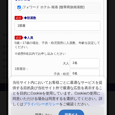
フォワード ホテル 南港 (馥華商旅南港館)
◆部屋数
必須
日本旅行 トップ
>
海外ホテル
>
海外ホテル検索
◆人員
必須
0歳～17歳の場合、子供・幼児箇所に人員数、年齢を設定して
会社情報
プライバシーポリシー
ください。
旅行業登録票・約款
規約集
※総勢9名以内でお申し込みください
旅行条件書
ニュースリリース
大人
採用情報
サイトマップ
1部屋目：
システムメンテナンスの
子供・幼児
お知らせ
当社サイト内においてお客様ごとに最適なサービスを提
供する目的及び当社サイト外で最適な広告を表示するこ
Copyright © NIPPON TRAVEL AGENCY Co.,LTD. All rights reserved.
とを目的にCookieを使用しています。Cookieの使用に
検索する
同意いただける場合は同意するを選択してください。詳
しくは
プライバシーポリシー
をご確認ください。
閉じる
同意しない
同意する