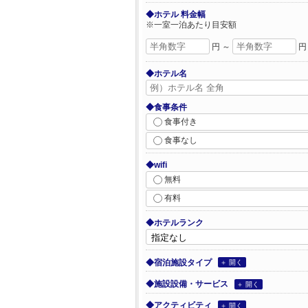
◆ホテル 料金幅
※一室一泊あたり目安額
円 ～
円
◆ホテル名
◆食事条件
食事付き
食事なし
◆wifi
無料
有料
◆ホテルランク
◆宿泊施設タイプ
＋ 開く
◆施設設備・サービス
＋ 開く
◆アクティビティ
＋ 開く