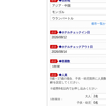
◆目的地
必須
都市一覧か
◆ホテルチェックイン日
必須
◆ホテルチェックアウト日
必須
◆部屋数
必須
◆人員
必須
0歳～17歳の場合、子供・幼児箇所に人員
齢を設定してください。
※総勢9名以内でお申し込みください
大人
1部屋目：
子供・幼児