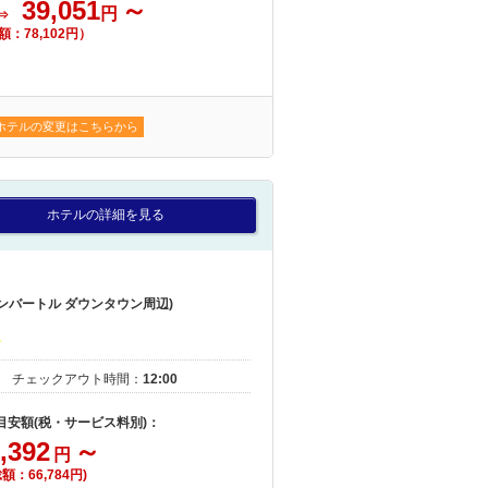
39,051
～
円
⇒
額：78,102円）
ホテルの変更はこちらから
ホテルの詳細を見る
ンバートル ダウンタウン周辺)
｜
チェックアウト時間：
12:00
 目安額(税・サービス料別)：
,392
～
円
総額：66,784円)