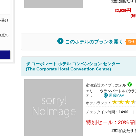
1室1泊あたり
円
32,939
(総
を受け
。
時点の
このホテルのプランを開く
海外
。
ザ コーポレート ホテル コンベンション センター
(The Corporate Hotel Convention Centre)
宿泊施設タイプ：
ホテル
エリ
ウランバートル (ウラ
ア：
周辺MAP
ホテルランク：
チェックイン時間：
14:00
特別セール : 20% 
1室1泊あたり