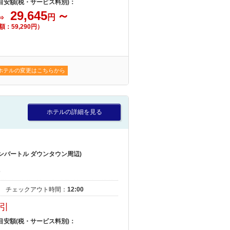
 目安額(税・サービス料別)：
29,645
～
円
⇒
額：59,290円）
ホテルの変更はこちらから
ホテルの詳細を見る
ンバートル ダウンタウン周辺)
｜
チェックアウト時間：
12:00
割引
 目安額(税・サービス料別)：