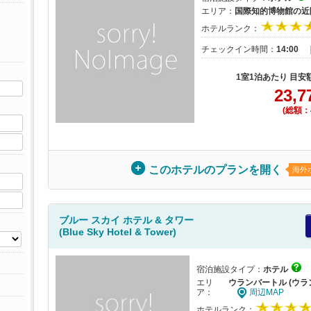
エリア：
国際知的博物館の近
ホテルランク：
チェックイン時間：
14:00
1室1泊あたり 目安
23,7
(総額：4
このホテルのプランを開く
海外
ブルー スカイ ホテル & タワー
(Blue Sky Hotel & Tower)
宿泊施設タイプ：
ホテル
エリ
ウランバートル (ウラ
ア：
周辺MAP
ホテルランク：