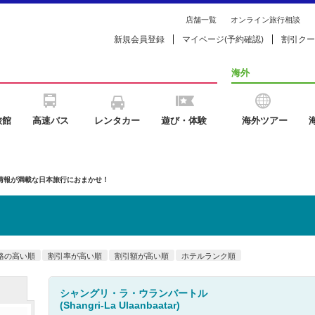
店舗一覧
オンライン旅行相談
新規会員登録
マイページ(予約確認)
割引クー
海外
旅館
高速バス
レンタカー
遊び・体験
海外ツアー
の情報が満載な日本旅行におまかせ！
格の高い順
割引率が高い順
割引額が高い順
ホテルランク順
シャングリ・ラ・ウランバートル
(Shangri-La Ulaanbaatar)