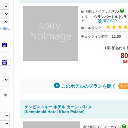
宿泊施設タイプ：
ホテル
エリ
ウランバートル (ウラ
ア：
周辺MAP
ホテルランク：
ら選ぶ
チェックイン時間：
12:00
1室1泊あたり
80
(総
このホテルのプランを開く
海外
数、年
ケンピンスキー ホテル カーン パレス
(Kempinski Hotel Khan Palace)
宿泊施設タイプ：
ホテル