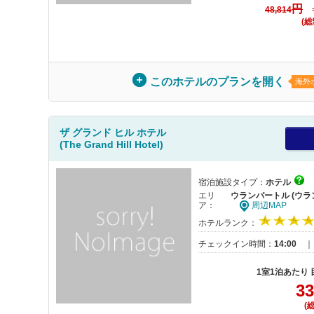
円
48,814
(総
このホテルのプランを開く
海外
ザ グランド ヒル ホテル
(The Grand Hill Hotel)
宿泊施設タイプ：
ホテル
エリ
ウランバートル (ウラ
ア：
周辺MAP
ホテルランク：
チェックイン時間：
14:00
1室1泊あたり
33
(