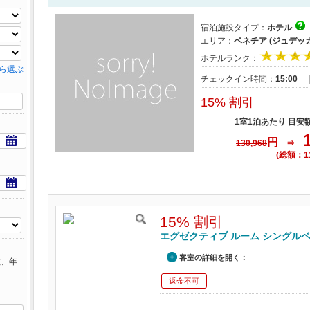
宿泊施設タイプ：
ホテル
エリア：
ベネチア (ジュデッ
ホテルランク：
ら選ぶ
チェックイン時間：
15:00
15% 割引
1室1泊あたり 目安
円
130,968
⇒
(総額：1
15% 割引
エグゼクティブ ルーム シングルベッ
客室の詳細を開く：
数、年
返金不可