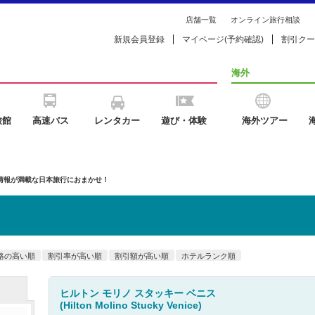
店舗一覧
オンライン旅行相談
新規会員登録
マイページ(予約確認)
割引クー
海外
旅館
高速バス
レンタカー
遊び・体験
海外ツアー
の情報が満載な日本旅行におまかせ！
格の高い順
割引率が高い順
割引額が高い順
ホテルランク順
ヒルトン モリノ スタッキー ベニス
(Hilton Molino Stucky Venice)