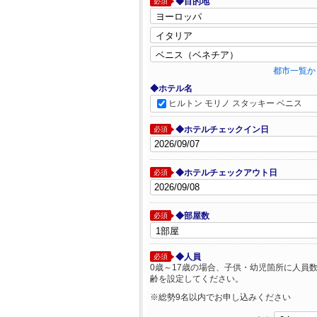
◆目的地
必須
都市一覧か
◆ホテル名
ヒルトン モリノ スタッキー ベニス
◆ホテルチェックイン日
必須
◆ホテルチェックアウト日
必須
◆部屋数
必須
◆人員
必須
0歳～17歳の場合、子供・幼児箇所に人員
齢を設定してください。
※総勢9名以内でお申し込みください