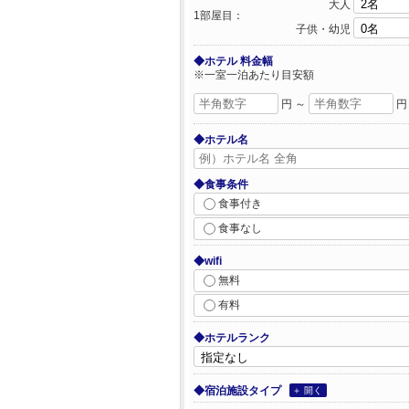
大人
1部屋目：
子供・幼児
◆ホテル 料金幅
※一室一泊あたり目安額
円 ～
円
◆ホテル名
◆食事条件
食事付き
食事なし
◆wifi
無料
有料
◆ホテルランク
◆宿泊施設タイプ
＋ 開く