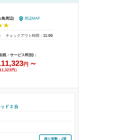
カ島周辺)
周辺MAP
｜
チェックアウト時間：
11:00
額(税・サービス料別)：
111,323
～
円
11,323円）
ド 2 台
残り室数：2室