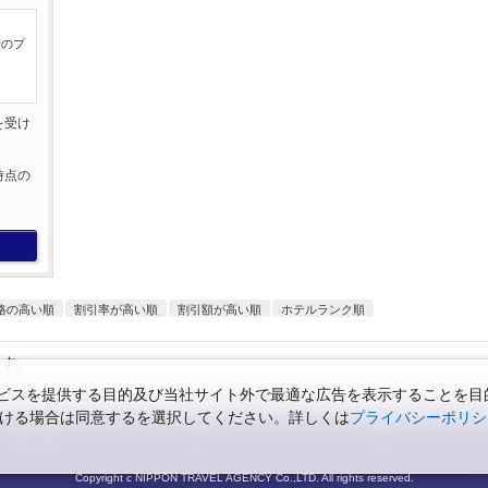
行のプ
を受け
。
時点の
。
格の高い順
割引率が高い順
割引額が高い順
ホテルランク順
です。
スを提供する目的及び当社サイト外で最適な広告を表示することを目的に
ただける場合は同意するを選択してください。詳しくは
プライバシーポリシ
旅行業登録票・約款
規約集
旅行条件書
ニュースリリース
採用情報
システムメ
Copyright c NIPPON TRAVEL AGENCY Co.,LTD. All rights reserved.