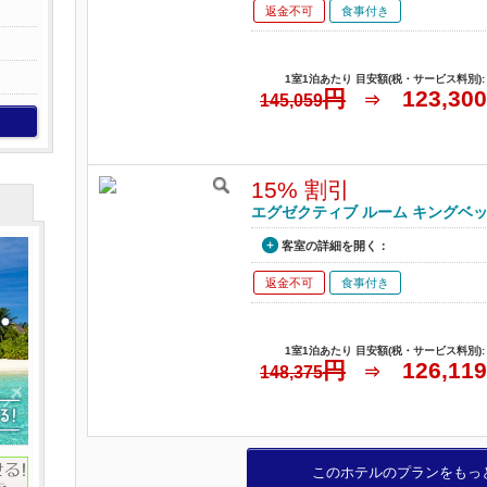
返金不可
食事付き
1室1泊あたり 目安額(税・サービス料別):
円
123,300
145,059
⇒
15% 割引
エグゼクティブ ルーム キングベッド 1 
客室の詳細を開く：
返金不可
食事付き
1室1泊あたり 目安額(税・サービス料別):
円
126,119
148,375
⇒
このホテルのプランをもっ