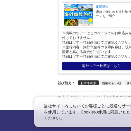
家族旅行
家族で楽しめる海外旅
ランをご紹介！
※掲載のツアーはこのページでのお申込み
付けておりません。
詳細はツアー詳細画面にてご確認ください
※旅行内容・旅行代金等の表示内容は、現
情報と異なる場合がございます。
詳細はツアー詳細画面にてご確認ください
海外ツアー検索はこちら
並び替え：
おすすめ順
価格の安い順
価
※表示金額はオンライン予約時の金額
当社サイト内においてお客様ごとに最適なサービ
←日本旅行トップへ
を使用しています。Cookieの使用に同意い
ください。
会社情報
プライバシーポリシー