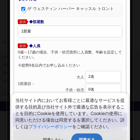
ザ ウェスティン ハーバー キャッスル トロント
◆部屋数
必須
日本旅行 トップ
>
海外ホテル
>
海外ホテル検索
◆人員
必須
0歳～17歳の場合、子供・幼児箇所に人員数、年齢を設定して
会社情報
プライバシーポリシー
ください。
旅行業登録票・約款
規約集
※総勢9名以内でお申し込みください
旅行条件書
ニュースリリース
大人
採用情報
サイトマップ
1部屋目：
システムメンテナンスの
子供・幼児
お知らせ
当社サイト内においてお客様ごとに最適なサービスを提
供する目的及び当社サイト外で最適な広告を表示するこ
Copyright © NIPPON TRAVEL AGENCY Co.,LTD. All rights reserved.
とを目的にCookieを使用しています。Cookieの使用に
検索する
同意いただける場合は同意するを選択してください。詳
しくは
プライバシーポリシー
をご確認ください。
閉じる
同意しない
同意する