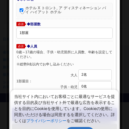
ホテル X トロント, ア ディスティネーション バ
イ ハイアット ホテル
◆部屋数
必須
日本旅行 トップ
>
海外ホテル
>
海外ホテル検索
◆人員
必須
0歳～17歳の場合、子供・幼児箇所に人員数、年齢を設定して
会社情報
プライバシーポリシー
ください。
旅行業登録票・約款
規約集
※総勢9名以内でお申し込みください
旅行条件書
ニュースリリース
採用情報
サイトマップ
大人
1部屋目：
システムメンテナンスの
お知らせ
子供・幼児
当社サイト内においてお客様ごとに最適なサービスを提
Copyright © NIPPON TRAVEL AGENCY Co.,LTD. All rights reserved.
供する目的及び当社サイト外で最適な広告を表示するこ
とを目的にCookieを使用しています。Cookieの使用に
検索する
同意いただける場合は同意するを選択してください。詳
しくは
プライバシーポリシー
をご確認ください。
閉じる