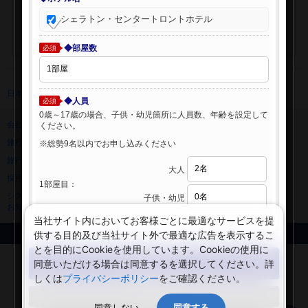
シェラトン・センタートロントホテル
◆部屋数
必須
日本旅行 トップ
>
海外ホテル
>
海外ホテル検索
◆人員
必須
0歳～17歳の場合、子供・幼児箇所に人員数、年齢を設定して
会社情報
プライバシーポリシー
ください。
旅行業登録票・約款
規約集
※総勢9名以内でお申し込みください
旅行条件書
ニュースリリース
大人
採用情報
サイトマップ
1部屋目：
システムメンテナンスの
子供・幼児
お知らせ
当社サイト内においてお客様ごとに最適なサービスを提
供する目的及び当社サイト外で最適な広告を表示するこ
Copyright © NIPPON TRAVEL AGENCY Co.,LTD. All rights reserved.
とを目的にCookieを使用しています。Cookieの使用に
検索する
同意いただける場合は同意するを選択してください。詳
しくは
プライバシーポリシー
をご確認ください。
閉じる
同意しない
同意する