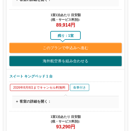
1室1泊あたり 目安額
(税・サービス料別):
89,914
円
残り：1室
このプランで申込みへ進む
海外航空券を組み合わせる
スイート キングベッド 1 台
2026年8月8日までキャンセル料無料
食事付き
＋ 客室の詳細を開く：
1室1泊あたり 目安額
(税・サービス料別):
93,290
円