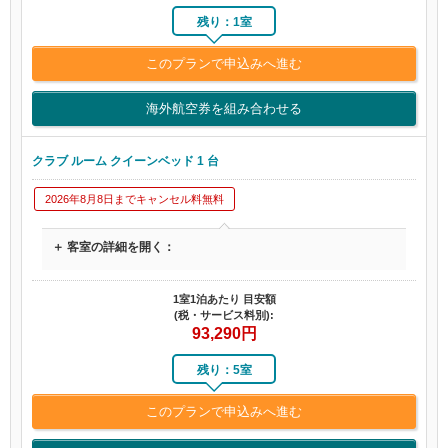
残り：1室
このプランで申込みへ進む
海外航空券を組み合わせる
クラブ ルーム クイーンベッド 1 台
2026年8月8日までキャンセル料無料
＋ 客室の詳細を開く：
1室1泊あたり 目安額
(税・サービス料別):
93,290
円
残り：5室
このプランで申込みへ進む