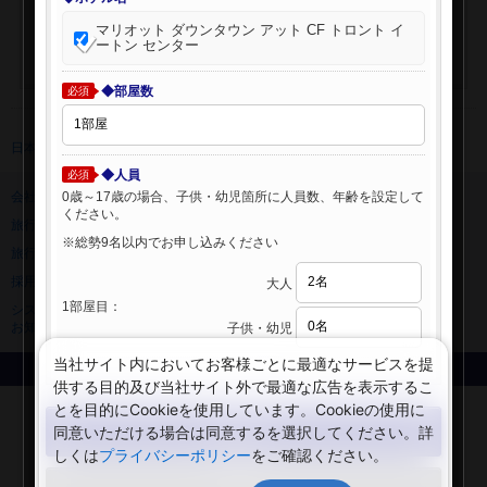
マリオット ダウンタウン アット CF トロント イ
ートン センター
◆部屋数
必須
日本旅行 トップ
>
海外ホテル
>
海外ホテル検索
◆人員
必須
0歳～17歳の場合、子供・幼児箇所に人員数、年齢を設定して
会社情報
プライバシーポリシー
ください。
旅行業登録票・約款
規約集
※総勢9名以内でお申し込みください
旅行条件書
ニュースリリース
採用情報
サイトマップ
大人
1部屋目：
システムメンテナンスの
お知らせ
子供・幼児
当社サイト内においてお客様ごとに最適なサービスを提
Copyright © NIPPON TRAVEL AGENCY Co.,LTD. All rights reserved.
供する目的及び当社サイト外で最適な広告を表示するこ
とを目的にCookieを使用しています。Cookieの使用に
検索する
同意いただける場合は同意するを選択してください。詳
しくは
プライバシーポリシー
をご確認ください。
閉じる