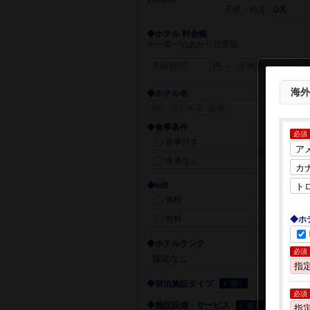
子供・幼児
◆ホテル 料金幅
※一室一泊あたり目安額
円 ～
円
海外
◆ホテル名
◆食事条件
必須
食事付き
食事なし
◆wifi
無料
有料
◆ホ
◆ホテルランク
必須
◆宿泊施設タイプ
＋ 開く
必須
◆施設設備・サービス
＋ 開く