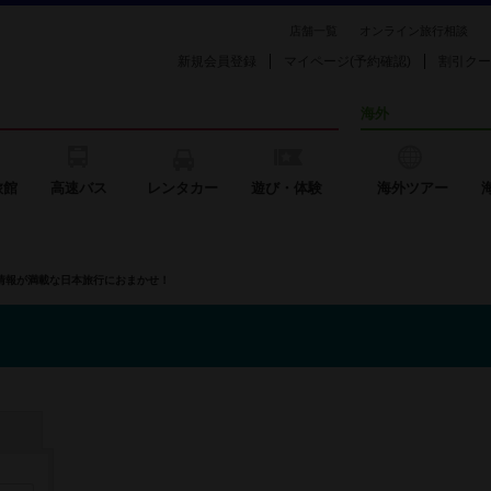
店舗一覧
オンライン旅行相談
新規会員登録
マイページ(予約確認)
割引クー
海外
旅館
高速バス
レンタカー
遊び・体験
海外ツアー
の情報が満載な日本旅行におまかせ！