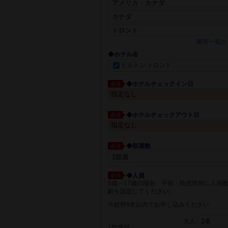
都市一覧か
◆ホテル名
ヒルトン トロント
◆ホテルチェックイン日
必須
◆ホテルチェックアウト日
必須
◆部屋数
必須
◆人員
必須
0歳～17歳の場合、子供・幼児箇所に人員
齢を設定してください。
※総勢9名以内でお申し込みください
大人
1部屋目：