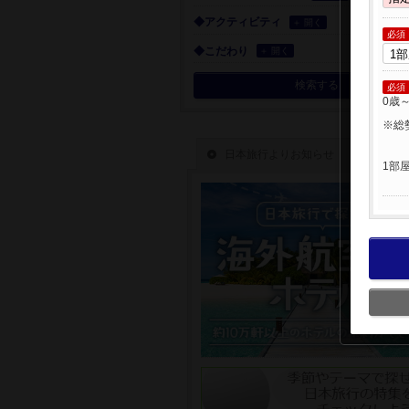
◆アクティビティ
＋ 開く
必須
◆こだわり
＋ 開く
検索する
必須
0歳
※総
1部