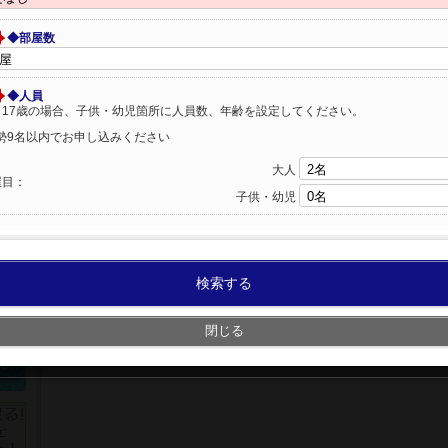
◆部屋数
◆人員
～17歳の場合、子供・幼児箇所に人員数、年齢を設定してください。
勢9名以内でお申し込みください
大人
屋目：
子供・幼児
検索する
閉じる