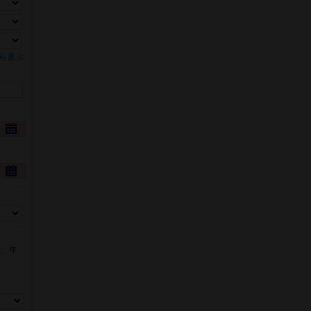
ら選ぶ
数、年