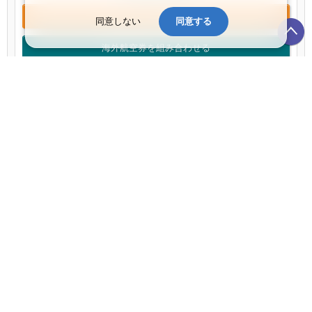
このプランで申込みへ進む
同意しない
同意する
海外航空券を組み合わせる
ルーム ダブルベッド 2 台
2026年8月14日までキャンセル料無料
＋ 客室の詳細を開く：
1室1泊あたり 目安額
(税・サービス料別):
55,292
円
このプランで申込みへ進む
海外航空券を組み合わせる
ルーム キングベッド 1 台