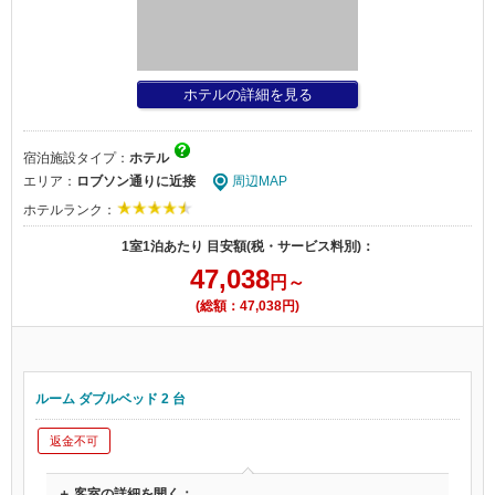
ホテルの詳細を見る
宿泊施設タイプ：
ホテル
エリア：
ロブソン通りに近接
周辺MAP
ホテルランク：
1室1泊あたり 目安額(税・サービス料別)：
47,038
円～
(総額：47,038円)
ルーム ダブルベッド 2 台
返金不可
＋ 客室の詳細を開く：