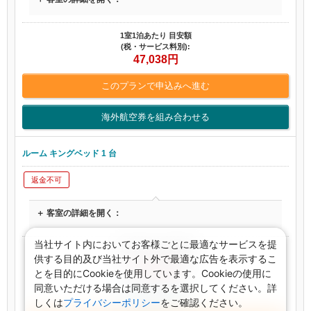
1室1泊あたり 目安額
(税・サービス料別):
47,038
円
このプランで申込みへ進む
海外航空券を組み合わせる
ルーム キングベッド 1 台
返金不可
＋ 客室の詳細を開く：
当社サイト内においてお客様ごとに最適なサービスを提
1室1泊あたり 目安額
供する目的及び当社サイト外で最適な広告を表示するこ
(税・サービス料別):
とを目的にCookieを使用しています。Cookieの使用に
47,942
円
同意いただける場合は同意するを選択してください。詳
残り：3室
しくは
プライバシーポリシー
をご確認ください。