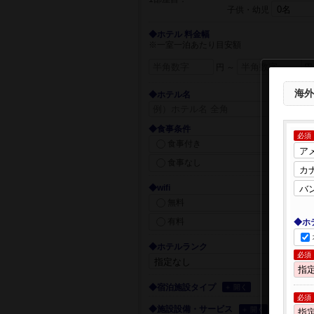
子供・幼児
◆ホテル 料金幅
※一室一泊あたり目安額
円 ～
円
海外
◆ホテル名
◆食事条件
必須
食事付き
食事なし
◆wifi
無料
有料
◆ホ
◆ホテルランク
必須
◆宿泊施設タイプ
＋ 開く
必須
◆施設設備・サービス
＋ 開く