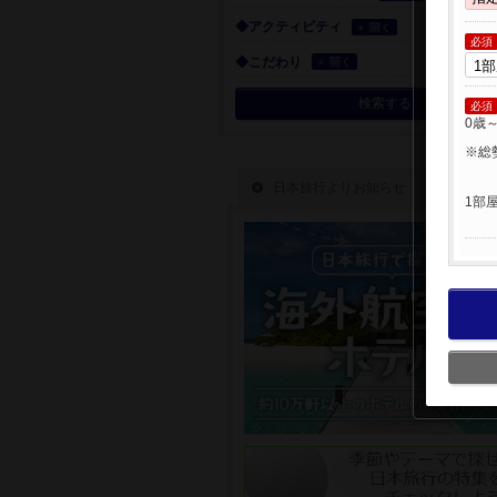
◆アクティビティ
＋ 開く
必須
◆こだわり
＋ 開く
検索する
必須
0歳
※総
1部