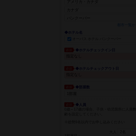
都市一覧か
◆ホテル名
オーパス ホテル バンクーバー
◆ホテルチェックイン日
必須
◆ホテルチェックアウト日
必須
◆部屋数
必須
◆人員
必須
0歳～17歳の場合、子供・幼児箇所に人員
齢を設定してください。
※総勢9名以内でお申し込みください
大人
1部屋目：