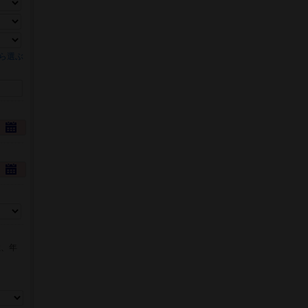
ら選ぶ
数、年