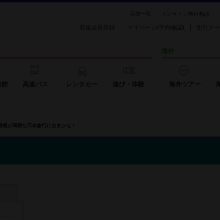
店舗一覧
オンライン旅行相談
新規会員登録
マイページ(予約確認)
割引クー
海外
旅館
高速バス
レンタカー
遊び・体験
海外ツアー
の情報が満載な日本旅行におまかせ！