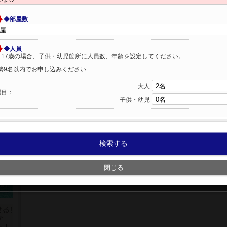
◆部屋数
◆人員
～17歳の場合、子供・幼児箇所に人員数、年齢を設定してください。
勢9名以内でお申し込みください
大人
屋目：
子供・幼児
検索する
閉じる