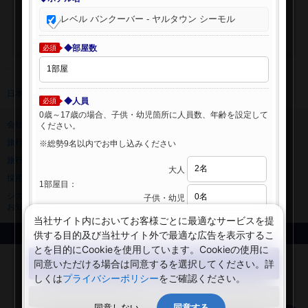
レベル バンクーバー - ヤルタウン シーモル
◆部屋数
必須
日本旅行 トップ
>
海外ホテル
>
海外ホテル検索
◆人員
必須
0歳～17歳の場合、子供・幼児箇所に人員数、年齢を設定して
会社情報
プライバシーポリシー
ください。
旅行業登録票・約款
規約集
※総勢9名以内でお申し込みください
旅行条件書
ニュースリリース
大人
採用情報
サイトマップ
1部屋目：
システムメンテナンスの
子供・幼児
お知らせ
当社サイト内においてお客様ごとに最適なサービスを提
供する目的及び当社サイト外で最適な広告を表示するこ
Copyright © NIPPON TRAVEL AGENCY Co.,LTD. All rights reserved.
とを目的にCookieを使用しています。Cookieの使用に
検索する
同意いただける場合は同意するを選択してください。詳
しくは
プライバシーポリシー
をご確認ください。
閉じる
同意しない
同意する