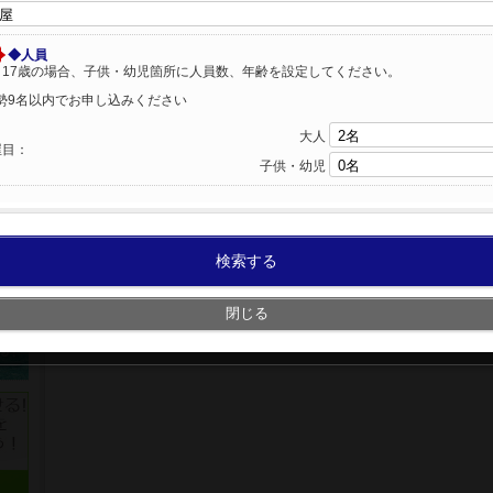
◆人員
～17歳の場合、子供・幼児箇所に人員数、年齢を設定してください。
勢9名以内でお申し込みください
大人
屋目：
子供・幼児
検索する
閉じる