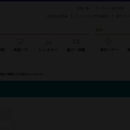
店舗一覧
オンライン旅行相談
新規会員登録
マイページ(予約確認)
割引クー
海外
旅館
高速バス
レンタカー
遊び・体験
海外ツアー
の情報が満載な日本旅行におまかせ！