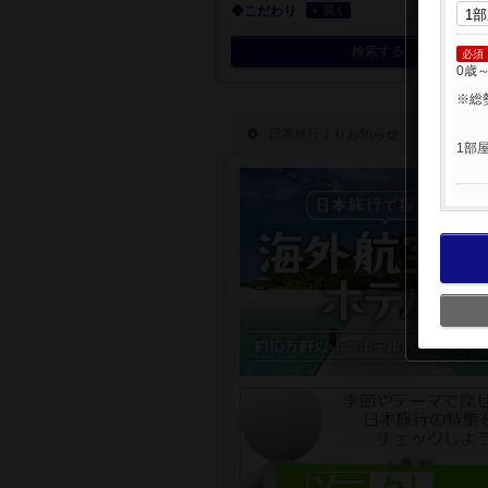
◆こだわり
＋ 開く
検索する
必須
0歳
※総
1部