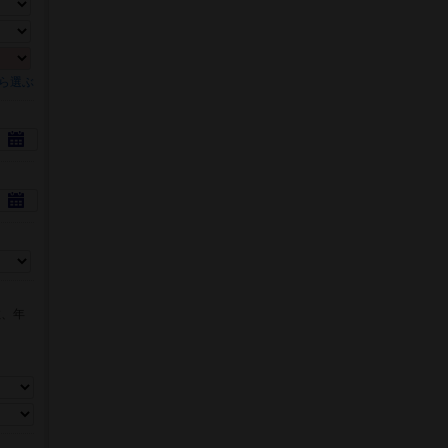
ら選ぶ
数、年