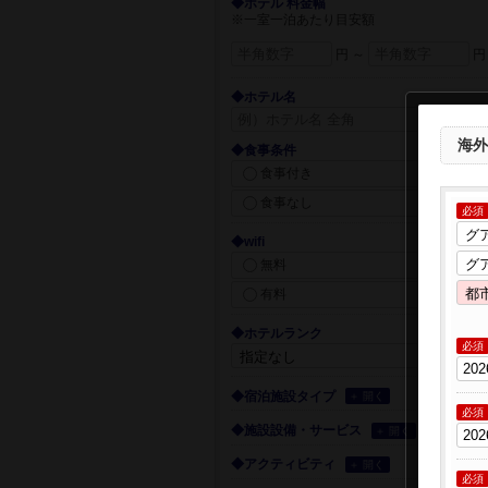
◆ホテル 料金幅
※一室一泊あたり目安額
円 ～
円
◆ホテル名
海外
◆食事条件
食事付き
食事なし
必須
◆wifi
無料
有料
◆ホテルランク
必須
◆宿泊施設タイプ
＋ 開く
必須
◆施設設備・サービス
＋ 開く
◆アクティビティ
＋ 開く
必須