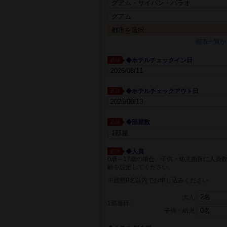
都市一覧か
◆ホテルチェックイン日
必須
◆ホテルチェックアウト日
必須
◆部屋数
必須
◆人員
必須
0歳～17歳の場合、子供・幼児箇所に人員
齢を設定してください。
※総勢9名以内でお申し込みください
大人
1部屋目：
子供・幼児