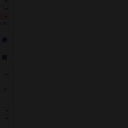
ら選ぶ
数、年