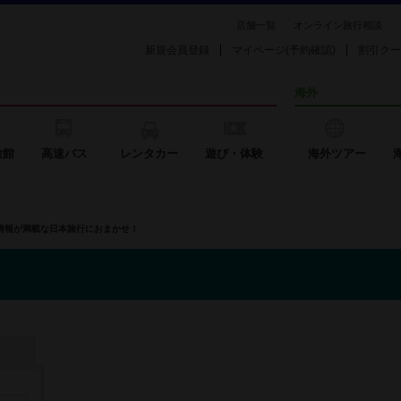
店舗一覧
オンライン旅行相談
新規会員登録
マイページ(予約確認)
割引クー
海外
旅館
高速バス
レンタカー
遊び・体験
海外ツアー
の情報が満載な日本旅行におまかせ！