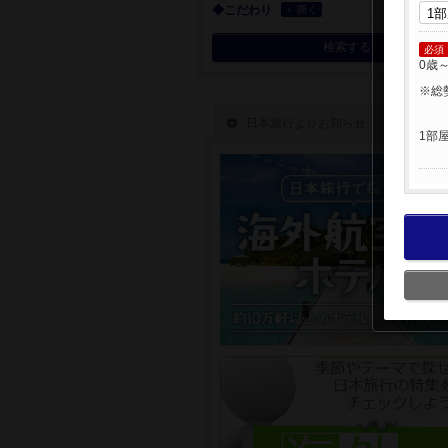
◆こだわり
＋ 開く
検索する
必須
0歳
※総
1部