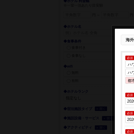
◆ホテル 料金幅
※一室一泊あたり目安額
円 ～
円
◆ホテル名
海外
◆食事条件
食事付き
食事なし
必須
◆wifi
無料
有料
◆ホテルランク
必須
◆宿泊施設タイプ
＋ 開く
必須
◆施設設備・サービス
＋ 開く
◆アクティビティ
＋ 開く
必須