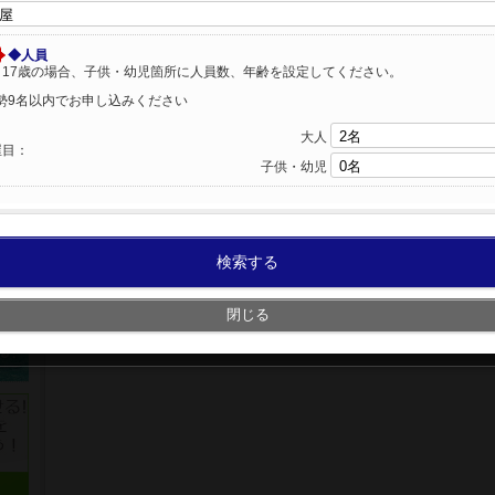
◆人員
～17歳の場合、子供・幼児箇所に人員数、年齢を設定してください。
勢9名以内でお申し込みください
大人
屋目：
子供・幼児
検索する
閉じる