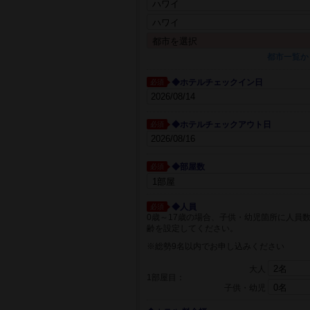
都市一覧か
◆ホテルチェックイン日
必須
◆ホテルチェックアウト日
必須
◆部屋数
必須
◆人員
必須
0歳～17歳の場合、子供・幼児箇所に人員
齢を設定してください。
※総勢9名以内でお申し込みください
大人
1部屋目：
子供・幼児