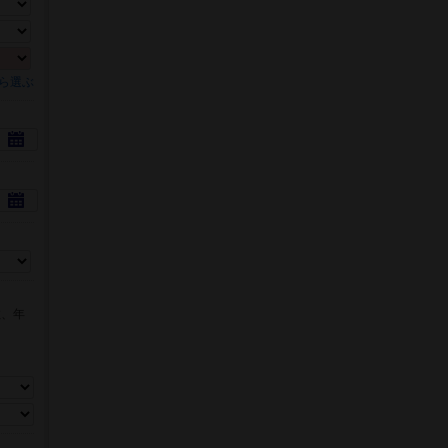
ら選ぶ
数、年