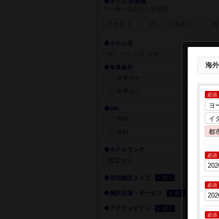
◆ホテル 料金幅
※一室一泊あたり目安額
円 ～
円
◆ホテル名
海外
◆食事条件
食事付き
食事なし
必須
◆wifi
無料
有料
◆ホテルランク
必須
◆宿泊施設タイプ
＋ 開く
必須
◆施設設備・サービス
＋ 開く
◆アクティビティ
＋ 開く
必須