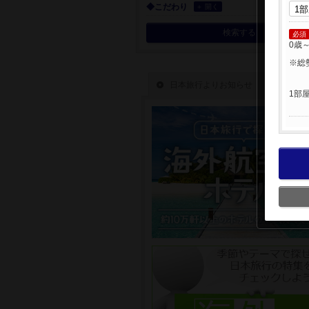
◆こだわり
＋ 開く
検索する
必須
0歳
※総
1部