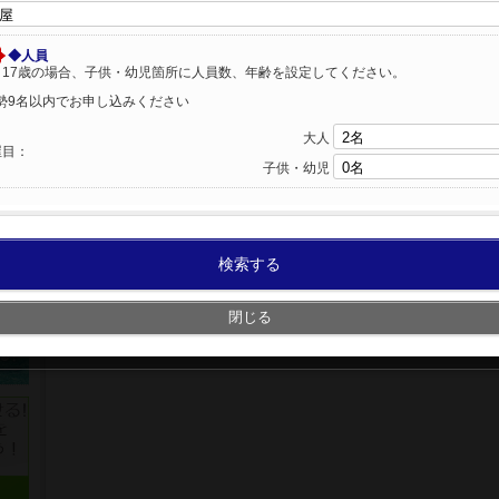
◆人員
～17歳の場合、子供・幼児箇所に人員数、年齢を設定してください。
勢9名以内でお申し込みください
大人
屋目：
子供・幼児
検索する
閉じる