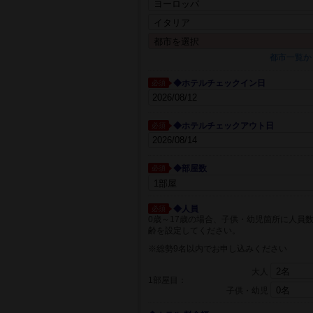
都市一覧か
◆ホテルチェックイン日
必須
◆ホテルチェックアウト日
必須
◆部屋数
必須
◆人員
必須
0歳～17歳の場合、子供・幼児箇所に人員
齢を設定してください。
※総勢9名以内でお申し込みください
大人
1部屋目：
子供・幼児