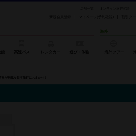
店舗一覧
オンライン旅行相談
新規会員登録
マイページ(予約確認)
割引クー
海外
旅館
高速バス
レンタカー
遊び・体験
海外ツアー
の情報が満載な日本旅行におまかせ！