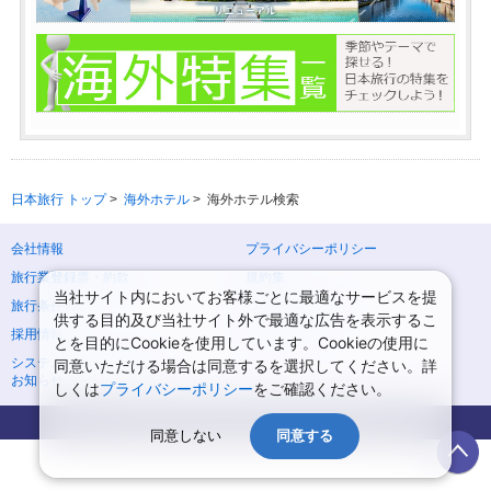
日本旅行 トップ
>
海外ホテル
>
海外ホテル検索
会社情報
プライバシーポリシー
旅行業登録票・約款
規約集
当社サイト内においてお客様ごとに最適なサービスを提
旅行条件書
ニュースリリース
供する目的及び当社サイト外で最適な広告を表示するこ
採用情報
サイトマップ
とを目的にCookieを使用しています。Cookieの使用に
システムメンテナンスの
同意いただける場合は同意するを選択してください。詳
お知らせ
しくは
プライバシーポリシー
をご確認ください。
Copyright © NIPPON TRAVEL AGENCY Co.,LTD. All rights reserved.
同意しない
同意する