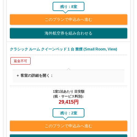
残り：8室
このプランで申込みへ進む
海外航空券を組み合わせる
クラシック ルーム クイーンベッド 1 台 禁煙 (Small Room, View)
返金不可
＋ 客室の詳細を開く：
1室1泊あたり 目安額
(税・サービス料別):
29,415
円
残り：2室
このプランで申込みへ進む