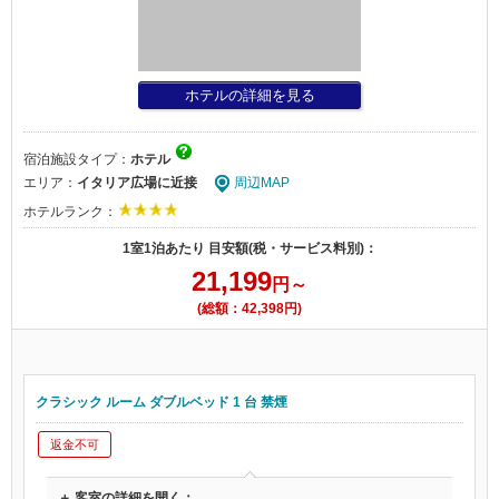
ホテルの詳細を見る
宿泊施設タイプ：
ホテル
エリア：
イタリア広場に近接
周辺MAP
ホテルランク：
1室1泊あたり 目安額(税・サービス料別)：
21,199
円～
(総額：42,398円)
クラシック ルーム ダブルベッド 1 台 禁煙
返金不可
＋ 客室の詳細を開く：