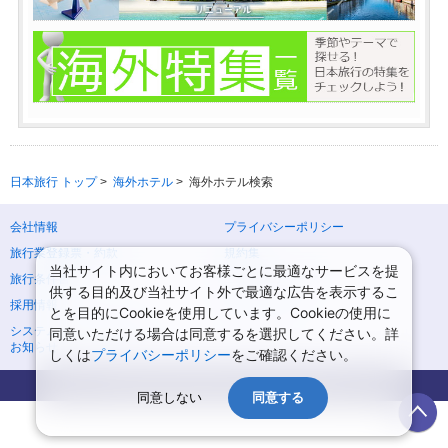
日本旅行 トップ
>
海外ホテル
>
海外ホテル検索
会社情報
プライバシーポリシー
旅行業登録票・約款
規約集
当社サイト内においてお客様ごとに最適なサービスを提
旅行条件書
ニュースリリース
供する目的及び当社サイト外で最適な広告を表示するこ
採用情報
サイトマップ
とを目的にCookieを使用しています。Cookieの使用に
システムメンテナンスの
同意いただける場合は同意するを選択してください。詳
お知らせ
しくは
プライバシーポリシー
をご確認ください。
Copyright © NIPPON TRAVEL AGENCY Co.,LTD. All rights reserved.
同意しない
同意する