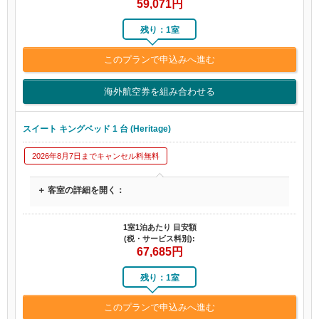
59,071
円
残り：1室
このプランで申込みへ進む
海外航空券を組み合わせる
スイート キングベッド 1 台 (Heritage)
2026年8月7日までキャンセル料無料
＋ 客室の詳細を開く：
1室1泊あたり 目安額
(税・サービス料別):
67,685
円
残り：1室
このプランで申込みへ進む