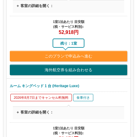
＋ 客室の詳細を開く：
1室1泊あたり 目安額
(税・サービス料別):
52,918
円
残り：1室
このプランで申込みへ進む
海外航空券を組み合わせる
ルーム キングベッド 1 台 (Heritage Luxe)
2026年8月7日までキャンセル料無料
食事付き
＋ 客室の詳細を開く：
1室1泊あたり 目安額
(税・サービス料別):