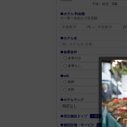
子供・幼児
◆ホテル 料金幅
※一室一泊あたり目安額
円 ～
円
◆ホテル名
◆食事条件
食事付き
食事なし
◆wifi
無料
有料
◆ホテルランク
◆宿泊施設タイプ
＋ 開く
◆施設設備・サービス
＋ 開く