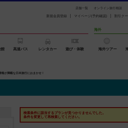
店舗一覧
オンライン旅行相談
新規会員登録
マイページ(予約確認)
割引クー
海外
旅館
高速バス
レンタカー
遊び・体験
海外ツアー
の情報が満載な日本旅行におまかせ！
検索条件に該当するプランが見つかりませんでした。
条件を変更して再検索してください。