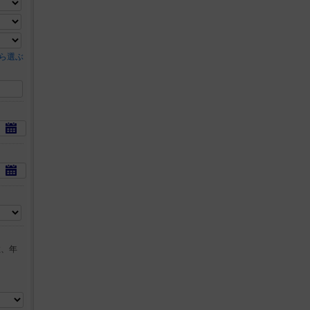
ら選ぶ
数、年