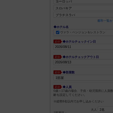
都市一覧か
◆ホテル名
ヴァラ・ペンジョン＆レストラン
◆ホテルチェックイン日
必須
◆ホテルチェックアウト日
必須
◆部屋数
必須
◆人員
必須
0歳～17歳の場合、子供・幼児箇所に人員
齢を設定してください。
※総勢9名以内でお申し込みください
大人
1部屋目：