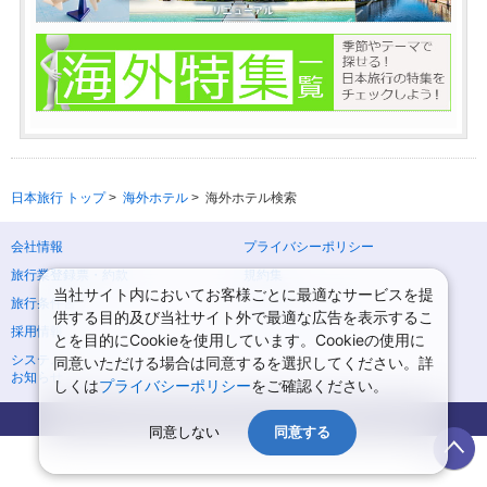
日本旅行 トップ
>
海外ホテル
>
海外ホテル検索
会社情報
プライバシーポリシー
旅行業登録票・約款
規約集
当社サイト内においてお客様ごとに最適なサービスを提
旅行条件書
ニュースリリース
供する目的及び当社サイト外で最適な広告を表示するこ
採用情報
サイトマップ
とを目的にCookieを使用しています。Cookieの使用に
システムメンテナンスの
同意いただける場合は同意するを選択してください。詳
お知らせ
しくは
プライバシーポリシー
をご確認ください。
Copyright © NIPPON TRAVEL AGENCY Co.,LTD. All rights reserved.
同意しない
同意する