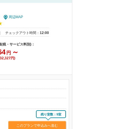
周辺MAP
｜
チェックアウト時間：
12:00
額(税・サービス料別)：
64
～
円
2,327円)
残り室数：9室
このプランで申込みへ進む