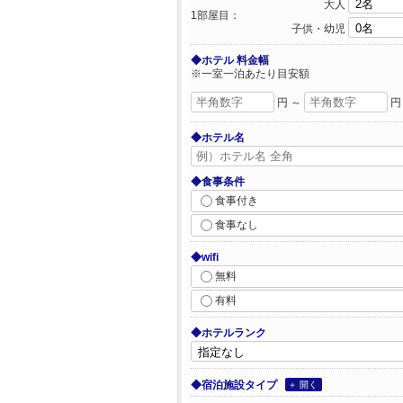
大人
1部屋目：
子供・幼児
◆ホテル 料金幅
※一室一泊あたり目安額
円 ～
円
◆ホテル名
◆食事条件
食事付き
食事なし
◆wifi
無料
有料
◆ホテルランク
◆宿泊施設タイプ
＋ 開く