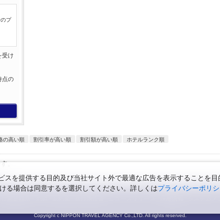
行のプ
を受け
。
時点の
。
格の高い順
割引率が高い順
割引額が高い順
ホテルランク順
です。
スを提供する目的及び当社サイト外で最適な広告を表示することを目的に
ただける場合は同意するを選択してください。詳しくは
プライバシーポリシ
旅行業登録票・約款
規約集
旅行条件書
ニュースリリース
採用情報
システムメ
Copyright c NIPPON TRAVEL AGENCY Co.,LTD. All rights reserved.