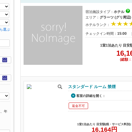
宿泊施設タイプ：
ホテル
エリア：
グラーツ (グリ周辺)
ホテルランク：
ら選ぶ
チェックイン時間：
15:00
1室1泊あたり 目安
16,1
(総額：3
スタンダード ルーム 禁煙
客室の詳細を開く：
返金不可
数、年
1室1泊あたり 目安額(税・サービス料別):
16,164
円