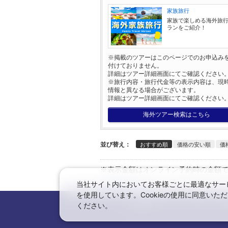
家族旅行
家族で楽しめる海外旅
ランをご紹介！
※掲載のツアーはこのページでのお申込み
付けておりません。
詳細はツアー詳細画面にてご確認ください
※旅行内容・旅行代金等の表示内容は、現
情報と異なる場合がございます。
詳細はツアー詳細画面にてご確認ください
海外ツアー検索はこちら
並び替え：
おすすめ順
価格の安い順
価
※表示金額はオンライン予約時の金額
当社サイト内においてお客様ごとに最適なサービ
←日本旅行トップへ
を使用しています。Cookieの使用に同意い
ください。
会社情報
プライバシーポリシー