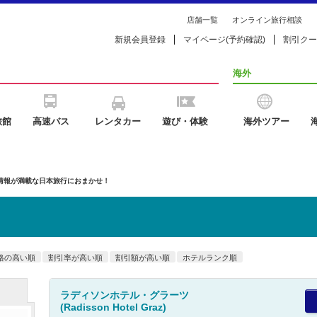
店舗一覧
オンライン旅行相談
新規会員登録
マイページ(予約確認)
割引クー
海外
旅館
高速バス
レンタカー
遊び・体験
海外ツアー
の情報が満載な日本旅行におまかせ！
格の高い順
割引率が高い順
割引額が高い順
ホテルランク順
ラディソンホテル・グラーツ
(Radisson Hotel Graz)