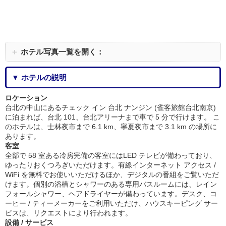
＋
ホテル写真一覧を開く：
▼ ホテルの説明
ロケーション
台北の中山にあるチェック イン 台北 ナンジン (雀客旅館台北南京)
に泊まれば、台北 101、台北アリーナまで車で 5 分で行けます。 こ
のホテルは、士林夜市まで 6.1 km、寧夏夜市まで 3.1 km の場所に
あります。
客室
全部で 58 室ある冷房完備の客室にはLED テレビが備わっており、
ゆったりおくつろぎいただけます。有線インターネット アクセス /
WiFi を無料でお使いいただけるほか、デジタルの番組をご覧いただ
けます。個別の浴槽とシャワーのある専用バスルームには、レイン
フォールシャワー、ヘアドライヤーが備わっています。デスク、コ
ーヒー / ティーメーカーをご利用いただけ、ハウスキーピング サー
ビスは、リクエストにより行われます。
設備 / サービス