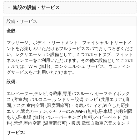
－
施設の設備・サービス
設備・サービス
全般:
マッサージ、ボディ トリートメント、フェイシャル トリートメ
ントをお楽しみいただけるフルサービススパでおくつろぎくださ
い。レクリエーション設備として、2 つのホットタブ、フィット
ネスセンターをご利用いただけます。その他の設備としてこのホ
テルでは、WiFi (無料)、コンシェルジュ サービス、ウェディン
グサービスをご利用いただけます。
設備:
エレベーター,テレビ,冷蔵庫,専用バスルーム,セーフティボック
ス (客室内),バルコニー,ランドリー設備,テレビ (共用エリア),庭
園,デスク,室内空調 (温度調節可) - 冷房,パティオ,独立した応接
エリア,遮光カーテン,シャワーのみ,WiFi (無料),駐車場 (台数制限
あり),駐車場 (無料),バレーパーキング (無料),ベビーベッド (無
料),禁煙,室内空調 (温度調節可) - 暖房,電気自動車充電スタンド
サービス: