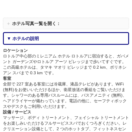
＋
ホテル写真一覧を開く：
▼ ホテルの説明
ロケーション
ロトルア中心部のミレニアム ホテル ロトルアに宿泊すると、ガバメ
ント ガーデンズやロトルア アーツ ビレッジまで歩いてすぐです。
この高級ホテルは、タマキ マオリ ビレッジまで 0.2 km、ポリネシ
アン スパまで 0.3 km です。
客室
全部で 227 室ある客室には冷蔵庫、液晶テレビがあります。WiFi
(無料)をお使いいただけるほか、衛星放送の番組をご覧いただけま
す。シャワーのある専用バスルームには、バスアメニティ (無料)、
ヘアドライヤーが備わっています。電話の他に、セーフティボック
スやデスクもご利用いただけます。
設備 / サービス
マッサージ、ボディ トリートメント、フェイシャル トリートメント
をお楽しみいただけるフルサービススパでおくつろぎください。レ
クリエーション設備として、2 つのホットタブ、フィットネスセン