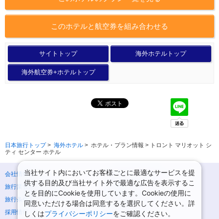
このホテルと航空券を組み合わせる
サイトトップ
海外ホテルトップ
海外航空券+ホテルトップ
日本旅行トップ
>
海外ホテル
>
ホテル・プラン情報 > トロント マリオット シ
ティ センター ホテル
当社サイト内においてお客様ごとに最適なサービスを提
会社情報
プライバシーポリシー
供する目的及び当社サイト外で最適な広告を表示するこ
旅行業登録票・約款
規約集
とを目的にCookieを使用しています。Cookieの使用に
旅行条件書
ニュースリリース
同意いただける場合は同意するを選択してください。詳
採用情報
サイトマップ
しくは
プライバシーポリシー
をご確認ください。