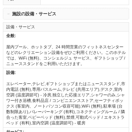
－
施設の設備・サービス
設備・サービス
全般:
屋内プール、ホットタブ、24 時間営業のフィットネスセンター
などのレクリエーション設備をぜひご利用ください。このホテル
では、WiFi (無料)、コンシェルジュ サービス、ギフトショップ /
ニューススタンドをご利用いただけます。
設備:
エレベーター,テレビ,ギフトショップまたはニューススタンド,市
内電話 (無料),専用バスルーム,テレビ (共用エリア),デスク,室内
空調 (温度調節可) - 冷房,独立した応接エリア,シャワーのみ,シャ
ワー付き浴槽,食料品店 / コンビニエンスストア,セーフティボッ
クス (客室内、ノートパソコン収容可能),WiFi (無料),駐車場 (台
数制限あり),バレーパーキング (有料),コネクティングルーム / 隣
合った客室,ベビーベッド (無料),禁煙,可動式ベッド / エキストラ
ベッド (有料),室内空調 (温度調節可) - 暖房
サービス: