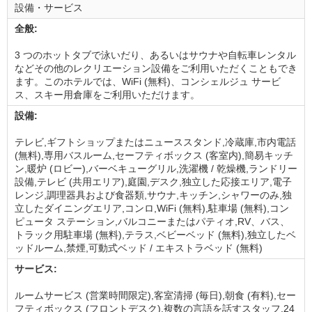
設備・サービス
全般:
3 つのホットタブで泳いだり、あるいはサウナや自転車レンタル
などその他のレクリエーション設備をご利用いただくこともでき
ます。このホテルでは、WiFi (無料)、コンシェルジュ サービ
ス、スキー用倉庫をご利用いただけます。
設備:
テレビ,ギフトショップまたはニューススタンド,冷蔵庫,市内電話
(無料),専用バスルーム,セーフティボックス (客室内),簡易キッチ
ン,暖炉 (ロビー),バーベキューグリル,洗濯機 / 乾燥機,ランドリー
設備,テレビ (共用エリア),庭園,デスク,独立した応接エリア,電子
レンジ,調理器具および食器類,サウナ,キッチン,シャワーのみ,独
立したダイニングエリア,コンロ,WiFi (無料),駐車場 (無料),コン
ピュータ ステーション,バルコニーまたはパティオ,RV、バス、
トラック用駐車場 (無料),テラス,ベビーベッド (無料),独立したベ
ッドルーム,禁煙,可動式ベッド / エキストラベッド (無料)
サービス:
ルームサービス (営業時間限定),客室清掃 (毎日),朝食 (有料),セー
フティボックス (フロントデスク),複数の言語を話すスタッフ,24