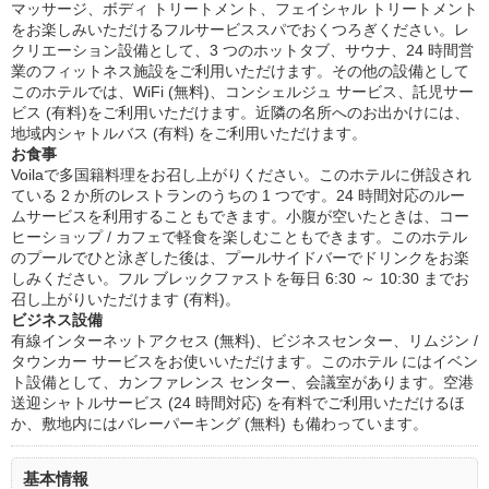
マッサージ、ボディ トリートメント、フェイシャル トリートメント
をお楽しみいただけるフルサービススパでおくつろぎください。レ
クリエーション設備として、3 つのホットタブ、サウナ、24 時間営
業のフィットネス施設をご利用いただけます。その他の設備として
このホテルでは、WiFi (無料)、コンシェルジュ サービス、託児サー
ビス (有料)をご利用いただけます。近隣の名所へのお出かけには、
地域内シャトルバス (有料) をご利用いただけます。
お食事
Voilaで多国籍料理をお召し上がりください。このホテルに併設され
ている 2 か所のレストランのうちの 1 つです。24 時間対応のルー
ムサービスを利用することもできます。小腹が空いたときは、コー
ヒーショップ / カフェで軽食を楽しむこともできます。このホテル
のプールでひと泳ぎした後は、プールサイドバーでドリンクをお楽
しみください。フル ブレックファストを毎日 6:30 ～ 10:30 までお
召し上がりいただけます (有料)。
ビジネス設備
有線インターネットアクセス (無料)、ビジネスセンター、リムジン /
タウンカー サービスをお使いいただけます。このホテル にはイベン
ト設備として、カンファレンス センター、会議室があります。空港
送迎シャトルサービス (24 時間対応) を有料でご利用いただけるほ
か、敷地内にはバレーパーキング (無料) も備わっています。
基本情報