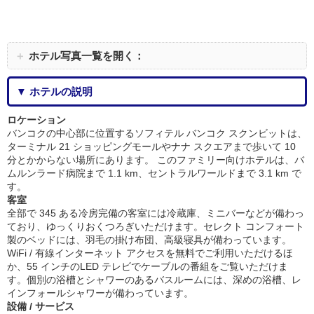
＋
ホテル写真一覧を開く：
▼ ホテルの説明
ロケーション
バンコクの中心部に位置するソフィテル バンコク スクンビットは、
ターミナル 21 ショッピングモールやナナ スクエアまで歩いて 10
分とかからない場所にあります。 このファミリー向けホテルは、バ
ムルンラード病院まで 1.1 km、セントラルワールドまで 3.1 km で
す。
客室
全部で 345 ある冷房完備の客室には冷蔵庫、ミニバーなどが備わっ
ており、ゆっくりおくつろぎいただけます。セレクト コンフォート
製のベッドには、羽毛の掛け布団、高級寝具が備わっています。
WiFi / 有線インターネット アクセスを無料でご利用いただけるほ
か、55 インチのLED テレビでケーブルの番組をご覧いただけま
す。個別の浴槽とシャワーのあるバスルームには、深めの浴槽、レ
インフォールシャワーが備わっています。
設備 / サービス