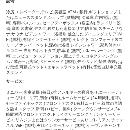
設備:
冷房,エレベーター,テレビ,美容室,ATM / 銀行,ギフトショップま
たはニューススタンド,ショップ (敷地内),冷蔵庫,市内電話 (無
料),専用バスルーム,セーフティボックス (客室内),ランドリー設
備,庭園,図書室,デスク,独立した応接エリア,防音室,スチームサウ
ナ,サウナ,ビデ,シャワー、浴槽別,独立したダイニングエリア,Wi
Fi (無料),有線インターネット (無料),セレクト コンフォート製ス
リープ ナンバーベッド,深めの浴槽,レインシャワー,家具付きバ
ルコニー,専用のホットタブ,駐車場 (無料),バレーパーキング (無
料),コンピュータ ステーション,屋上テラス,コネクティングルー
ム / 隣合った客室,ベビーベッド (無料),デイベッド,禁煙,喫煙およ
び禁煙,可動式ベッド / エキストラベッド (有料),電気自動車充電
スタンド
サービス:
ミニバー,客室清掃 (毎日),抗アレルギーの寝具あり,コーヒー / テ
ィー (共用エリア),朝食 (有料),ルームサービス (24 時間利用可),
セーフティボックス (フロントデスク),有料ムービー,複数の言語
を話すスタッフ,新聞 (ロビー、無料),ターンダウンサービス,24
時間対応フロントデスク,ドライクリーニング / ランドリーサー
ビス,リムジンまたはタウンカーサービスあり,プレミアム チャン
ネル,WiFi (無料),有線インターネット (無料),ケーブル チャンネ